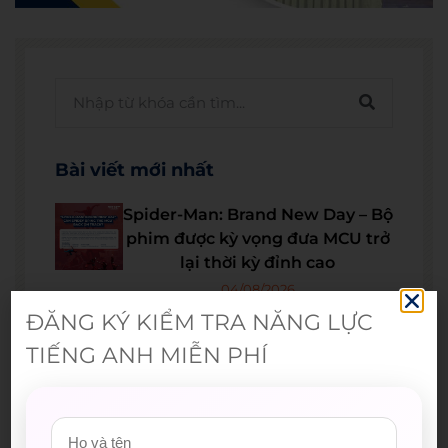
Bài viết mới nhất
Spider-Man: Brand New Day – Bộ
phim được kỳ vọng đưa MCU trở
lại thời kỳ đỉnh cao
04/08/2026
ĐĂNG KÝ KIỂM TRA NĂNG LỰC
The Odyssey lập kỷ lục doanh
TIẾNG ANH MIỄN PHÍ
thu mở màn trong sự nghiệp
Christopher Nolan
22/07/2026