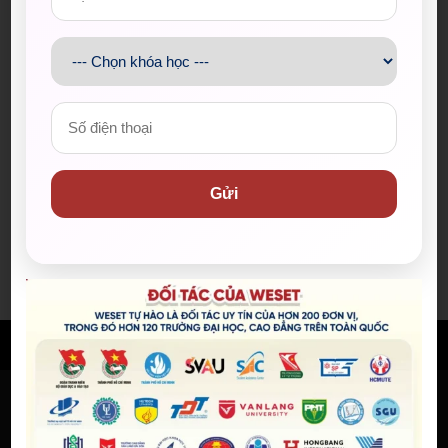
WE SHARE: Ước mơ lớn từ một
góc học tập nhỏ của nữ sinh
Nguyễn Thảo Trang
21/07/2026
Người phụ nữ giữ trọn lời hẹn
gần 60 năm được công nhận là
Gửi
vợ liệt sĩ
20/07/2026
© BẢN QUYỀN THUỘC VỀ
WESET ENGLISH CENTER
VỀ CHÚNG TÔI