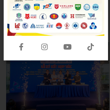
Trung tâm Hỗ trợ Học sinh,
Thành Đoàn TP.HCM
sinh viên TP.HCM
Hội Liên hiệp Thanh
Thành Đoàn TP. Thủ Đức
niên Việt Nam