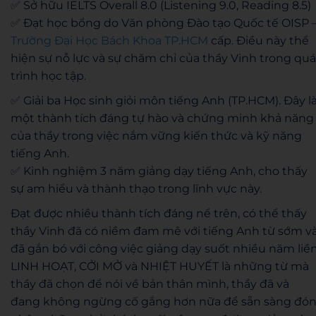
✅ Sở hữu IELTS Overall 8.0 (Listening 9.0, Reading 8.5)
✅ Đạt học bổng do Văn phòng Đào tạo Quốc tế OISP 
Trường Đại Học Bách Khoa TP.HCM
cấp.
Điều này thể
hiện sự nỗ lực và sự chăm chỉ của thầy Vinh trong quá
trình học tập.
✅ Giải ba Học sinh giỏi môn tiếng Anh (TP.HCM).
Đây l
một thành tích đáng tự hào và chứng minh khả năng
của thầy trong việc nắm vững kiến thức và kỹ năng
tiếng Anh.
✅ Kinh nghiệm 3 năm giảng dạy tiếng Anh,
cho thấy
sự am hiểu và thành thạo trong lĩnh vực này.
Đạt được nhiều thành tích đáng nể trên, có thể thấy
thầy Vinh đã có niềm đam mê với tiếng Anh từ sớm v
đã gắn bó với công việc giảng dạy suốt nhiều năm liền
LINH HOẠT, CỞI MỞ và NHIỆT HUYẾT là những từ mà
thầy đã chọn để nói về bản thân mình, thầy đã và
đang không ngừng cố gắng hơn nữa để sẵn sàng đó