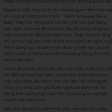
nhận những thử thách mới trên con đường giảng dạy
Ngoài ra, thầy Hữu Vinh còn chia sẻ quan điểm học tậ
vô cùng ấn tượng của mình: ” Learn language like a
baby” Hãy học tiếng Anh với tâm thế như bạn đang
học ngôn ngữ mẹ đẻ và luyện tập tất cả kỹ năng như
một em bé bắt đầu học ngôn ngữ.
Thầy Vinh tin rằng
c
hỉ có như vậy, bạn mới có thể hòa mình với ngôn ng
mình đang học và cảm nhận được sự tiến bộ của bản
thân, từ đó
có thể phát triển khả năng tiếng Anh một
cách toàn diện.
Mong rằng thầy sẽ truyền đạt thật nhiều kiến thức b
ích đến các bạn học viên, và hơn hết là lan tỏa nhiều
hơn nữa niềm yêu thích Anh văn đến với mọi người.
Chúc cho thầy luôn giữ được ngọn lửa đam mê với
tiếng Anh và sẽ phát triển hơn nữa trong sự nghiệp
truyền đạt kiến thức.
Nếu bạn đang tìm kiếm một giáo viên tận tâm, đầy