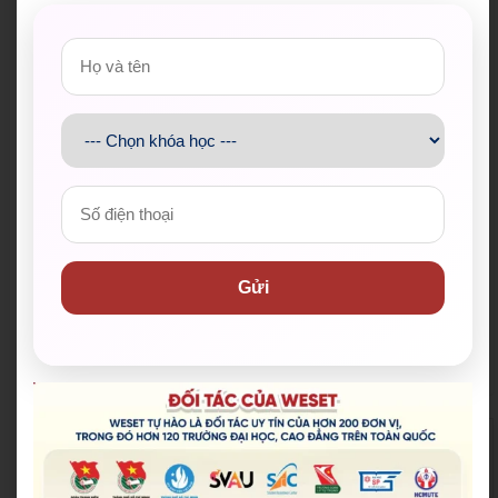
Gửi
Đoàn Thanh niên Bộ Giáo d
Hội Sinh viên Việt Na
ục và Đào tạo
m TP.HCM