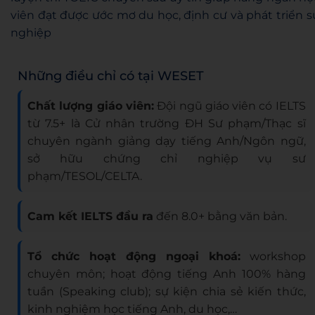
viên đạt được ước mơ du học, định cư và phát triển s
nghiệp
Những điều chỉ có tại WESET
Chất lượng giáo viên:
Đội ngũ giáo viên có IELTS
từ 7.5+ là Cử nhân trường ĐH Sư phạm/Thạc sĩ
chuyên ngành giảng dạy tiếng Anh/Ngôn ngữ,
sở hữu chứng chỉ nghiệp vụ sư
phạm/TESOL/CELTA.
Cam kết IELTS đầu ra
đến 8.0+ bằng văn bản.
Tổ chức hoạt động ngoại khoá:
workshop
chuyên môn; hoạt động tiếng Anh 100% hàng
tuần (Speaking club); sự kiện chia sẻ kiến thức,
kinh nghiệm học tiếng Anh, du học,…