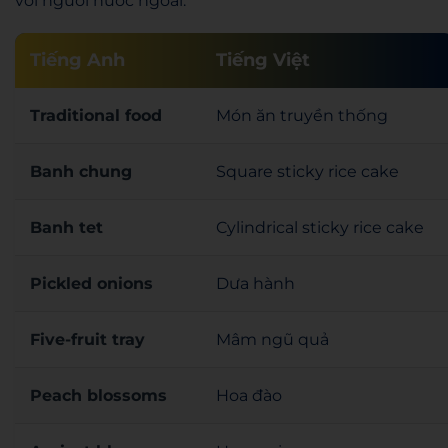
với người nước ngoài.
Tiếng Anh
Tiếng Việt
Traditional food
Món ăn truyền thống
Banh chung
Square sticky rice cake
Banh tet
Cylindrical sticky rice cake
Pickled onions
Dưa hành
Five-fruit tray
Mâm ngũ quả
Peach blossoms
Hoa đào