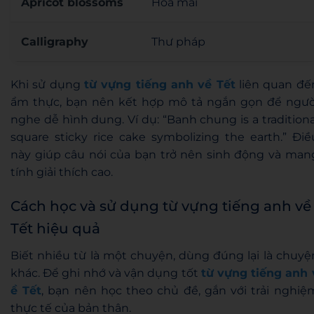
Apricot blossoms
Hoa mai
Calligraphy
Thư pháp
Khi sử dụng
từ vựng tiếng anh về Tết
liên quan đế
ẩm thực, bạn nên kết hợp mô tả ngắn gọn để ngườ
nghe dễ hình dung. Ví dụ: “Banh chung is a traditiona
square sticky rice cake symbolizing the earth.” Điề
này giúp câu nói của bạn trở nên sinh động và man
tính giải thích cao.
Cách học và sử dụng từ vựng tiếng anh về
Tết hiệu quả
Biết nhiều từ là một chuyện, dùng đúng lại là chuyệ
khác. Để ghi nhớ và vận dụng tốt
từ vựng tiếng anh 
ề Tết
, bạn nên học theo chủ đề, gắn với trải nghiệ
thực tế của bản thân.