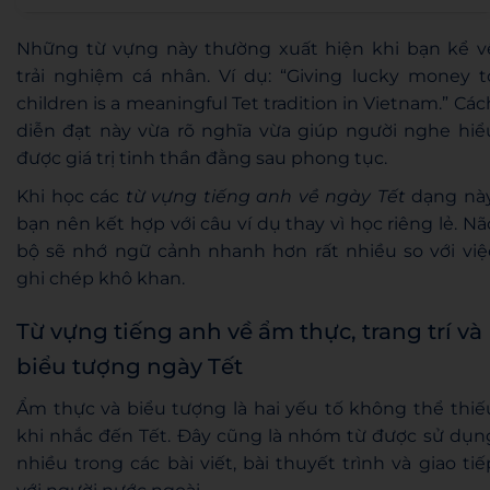
Những từ vựng này thường xuất hiện khi bạn kể v
trải nghiệm cá nhân. Ví dụ: “Giving lucky money t
children is a meaningful Tet tradition in Vietnam.” Các
diễn đạt này vừa rõ nghĩa vừa giúp người nghe hiể
được giá trị tinh thần đằng sau phong tục.
Khi học các
từ vựng tiếng anh về ngày Tết
dạng này
bạn nên kết hợp với câu ví dụ thay vì học riêng lẻ. Nã
bộ sẽ nhớ ngữ cảnh nhanh hơn rất nhiều so với việ
ghi chép khô khan.
Từ vựng tiếng anh về ẩm thực, trang trí và
biểu tượng ngày Tết
Ẩm thực và biểu tượng là hai yếu tố không thể thiế
khi nhắc đến Tết. Đây cũng là nhóm từ được sử dụn
nhiều trong các bài viết, bài thuyết trình và giao tiế