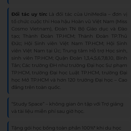
Đối tác uy tín:
Là đối tác của UniMedia – đơn vị
tổ chức cuộc thi Hoa hậu Hoàn vũ Việt Nam (Miss
Cosmo Vietnam), Đoàn TN Bộ Giáo dục và Đào
tạo; Thành Đoàn TP.HCM; Thành Đoàn TP.Thủ
Đức; Hội Sinh viên Việt Nam TP.HCM; Hội Sinh
viên Việt Nam tại Úc; Trung tâm Hỗ trợ Học sinh,
sinh viên TP.HCM; Quận Đoàn 1,3,4,5,6,7,8,10, Bình
Tân; Các trường ĐH như trường Đại học Sư phạm
TP.HCM, trường Đại học Luật TP.HCM, trường Đại
học Mở TP.HCM và hơn 120 trường Đại học – Cao
đẳng trên toàn quốc.
“Study Space” – không gian ôn tập với Trợ giảng
và tài liệu miễn phí sau giờ học.
Tặng gói học bổng toàn phần 100%* khi du học