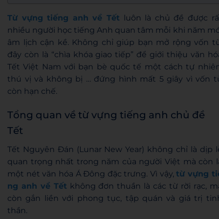
Từ vựng tiếng anh về Tết
luôn là chủ đề được rấ
nhiều người học tiếng Anh quan tâm mỗi khi năm mớ
âm lịch cận kề. Không chỉ giúp bạn mở rộng vốn từ
đây còn là “chìa khóa giao tiếp” để giới thiệu văn hó
Tết Việt Nam với bạn bè quốc tế một cách tự nhiên
thú vị và không bị … đứng hình mất 5 giây vì vốn t
còn hạn chế.
Tổng quan về từ vựng tiếng anh chủ đề
Tết
Tết Nguyên Đán (Lunar New Year) không chỉ là dịp l
quan trọng nhất trong năm của người Việt mà còn l
một nét văn hóa Á Đông đặc trưng. Vì vậy,
từ vựng
ti
ng anh về Tết
không đơn thuần là các từ rời rạc, m
còn gắn liền với phong tục, tập quán và giá trị tin
thần.