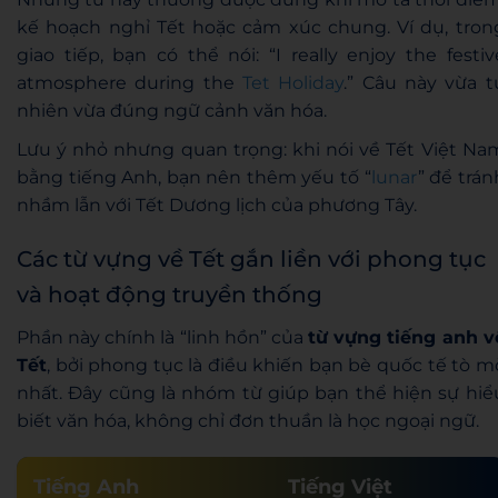
kế hoạch nghỉ Tết hoặc cảm xúc chung. Ví dụ, tron
giao tiếp, bạn có thể nói: “I really enjoy the festiv
atmosphere during the
Tet Holiday
.” Câu này vừa t
nhiên vừa đúng ngữ cảnh văn hóa.
Lưu ý nhỏ nhưng quan trọng: khi nói về Tết Việt Na
bằng tiếng Anh, bạn nên thêm yếu tố “
lunar
” để trán
nhầm lẫn với Tết Dương lịch của phương Tây.
Các từ vựng về Tết gắn liền với phong tục
và hoạt động truyền thống
Phần này chính là “linh hồn” của
từ vựng tiếng anh v
Tết
, bởi phong tục là điều khiến bạn bè quốc tế tò m
nhất. Đây cũng là nhóm từ giúp bạn thể hiện sự hiể
biết văn hóa, không chỉ đơn thuần là học ngoại ngữ.
Tiếng Anh
Tiếng Việt