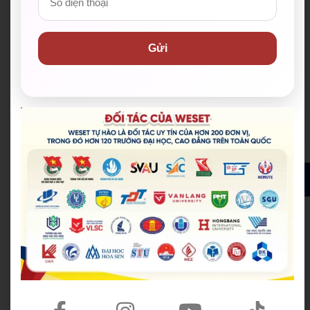
viên giúp học viện ôn luyện, cập nhật tin tức học
tập nhanh chóng, hiệu quả.
Gửi
Số giờ học cao nhất thị trường, đến 72 giờ/khoá.
Hoạt động ngoại khóa đa dạng:
Giúp
học viên
thực hành tiếng Anh trong môi trường thực tế,
phát triển toàn diện.
ĐĂNG KÝ ĐỂ NHẬN ĐƯỢC HỌC BỔNG MIỄN PHÍ
✅ Hơn 200 đơn vị đối tác đồng hành, trong đó hơn
120 trường Đại học & Cao đẳng đã ký kết tại TP.HCM
và cả nước
✅ Cam kết IELTS/TOEIC/PTE đầu ra bằng văn bản.