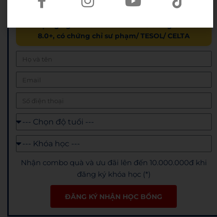
Hỗ trợ lệ phí thi lên đến 100%
✅ Đội ngũ giáo viên có điểm IELTS trung bình từ
8.0+, có chứng chỉ sư phạm/ TESOL/ CELTA
Nhận combo quà và ưu đãi lên đến 10.000.000đ khi
đăng ký khóa học (*)
ĐĂNG KÝ NHẬN HỌC BỔNG