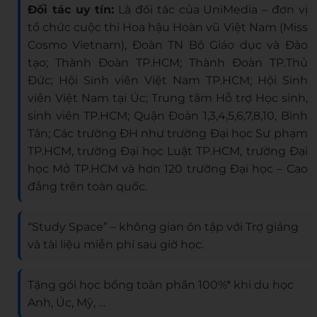
Đối tác uy tín:
Là đối tác của UniMedia – đơn vị
tổ chức cuộc thi Hoa hậu Hoàn vũ Việt Nam (Miss
Cosmo Vietnam), Đoàn TN Bộ Giáo dục và Đào
tạo; Thành Đoàn TP.HCM; Thành Đoàn TP.Thủ
Đức; Hội Sinh viên Việt Nam TP.HCM; Hội Sinh
viên Việt Nam tại Úc; Trung tâm Hỗ trợ Học sinh,
sinh viên TP.HCM; Quận Đoàn 1,3,4,5,6,7,8,10, Bình
Tân; Các trường ĐH như trường Đại học Sư phạm
TP.HCM, trường Đại học Luật TP.HCM, trường Đại
học Mở TP.HCM và hơn 120 trường Đại học – Cao
đẳng trên toàn quốc.
“Study Space” – không gian ôn tập với Trợ giảng
và tài liệu miễn phí sau giờ học.
Tặng gói học bổng toàn phần 100%* khi du học
Anh, Úc, Mỹ, …