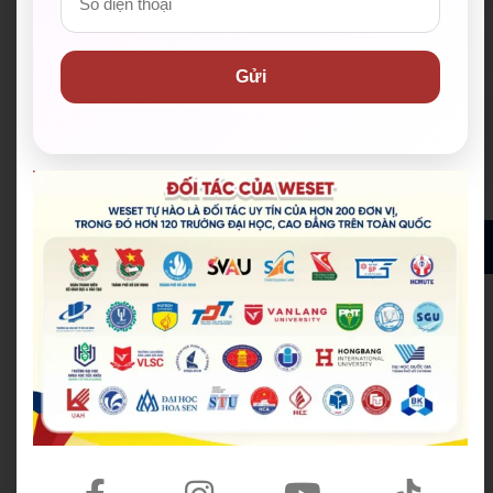
Số giờ học cao nhất thị trường, đến 72 giờ/khoá.
Gửi
Hoạt động ngoại khóa đa dạng:
Giúp
học viên
thực hành tiếng Anh trong môi trường thực tế,
phát triển toàn diện.
ĐĂNG KÝ ĐỂ NHẬN ĐƯỢC HỌC BỔNG MIỄN PHÍ
✅ Hơn 200 đơn vị đối tác đồng hành, trong đó hơn
120 trường Đại học & Cao đẳng đã ký kết tại TP.HCM
và cả nước
✅ Cam kết IELTS/TOEIC/PTE đầu ra bằng văn bản.
Hỗ trợ lệ phí thi lên đến 100%