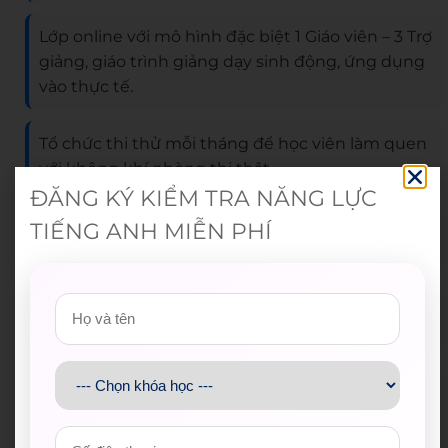
Lớp online với mô hình đặc biệt 1 Giáo viên – 3 Trợ
giảng, giáo trình giảng dạy sinh động, ứng dụng
vào thực tế.
Tổ chức thi thử mỗi tháng để học viên làm quen
với không khí phòng thi thật.
ĐĂNG KÝ KIỂM TRA NĂNG LỰC
Tổ chức các kỳ thi giữa kỳ và cuối kỳ giúp các bạn
TIẾNG ANH MIỄN PHÍ
xác định năng lực tiếng Anh.
Giảm lệ phí thi IELTS còn 3.999.999 đồng khi
đăng ký qua WESET*.
Hệ thống Learning Portal – cổng thông tin học
viên giúp học viện ôn luyện, cập nhật tin tức học
tập nhanh chóng, hiệu quả.