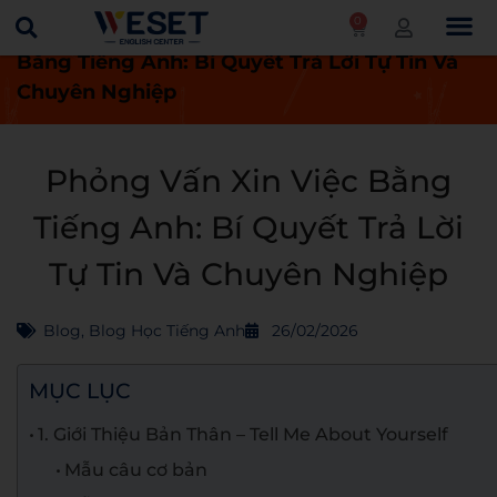
0
Trang chủ
Blog
Phỏng Vấn Xin Việc
Bằng Tiếng Anh: Bí Quyết Trả Lời Tự Tin Và
Chuyên Nghiệp
Phỏng Vấn Xin Việc Bằng
Tiếng Anh: Bí Quyết Trả Lời
Tự Tin Và Chuyên Nghiệp
Blog
,
Blog Học Tiếng Anh
26/02/2026
MỤC LỤC
1. Giới Thiệu Bản Thân – Tell Me About Yourself
Mẫu câu cơ bản