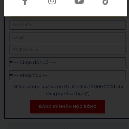
✅ Đội ngũ giáo viên có điểm IELTS trung bình từ
8.0+, có chứng chỉ sư phạm/ TESOL/ CELTA
Nhận combo quà và ưu đãi lên đến 10.000.000đ khi
đăng ký khóa học (*)
ĐĂNG KÝ NHẬN HỌC BỔNG