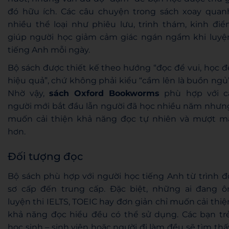
đó hữu ích. Các câu chuyện trong sách xoay quan
nhiều thể loại như phiêu lưu, trinh thám, kinh điển
giúp người học giảm cảm giác ngán ngẩm khi luyệ
tiếng Anh mỗi ngày.
Bộ sách được thiết kế theo hướng “đọc để vui, học đ
hiệu quả”, chứ không phải kiểu “cầm lên là buồn ngủ”
Nhờ vậy,
sách Oxford Bookworms
phù hợp với c
người mới bắt đầu lẫn người đã học nhiều năm nhưn
muốn cải thiện khả năng đọc tự nhiên và mượt m
hơn.
Đối tượng đọc
Bộ sách phù hợp với người học tiếng Anh từ trình đ
sơ cấp đến trung cấp. Đặc biệt, những ai đang ô
luyện thi IELTS, TOEIC hay đơn giản chỉ muốn cải thiệ
khả năng đọc hiểu đều có thể sử dụng. Các bạn trẻ
học sinh – sinh viên hoặc người đi làm đều sẽ tìm thấ