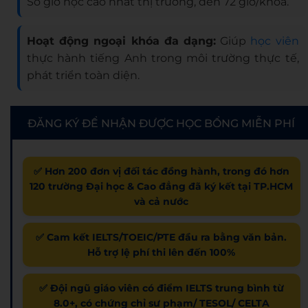
Số giờ học cao nhất thị trường, đến 72 giờ/khoá.
Hoạt động ngoại khóa đa dạng:
Giúp
học viên
thực hành tiếng Anh trong môi trường thực tế,
phát triển toàn diện.
ĐĂNG KÝ ĐỂ NHẬN ĐƯỢC HỌC BỔNG MIỄN PHÍ
✅ Hơn 200 đơn vị đối tác đồng hành, trong đó hơn
120 trường Đại học & Cao đẳng đã ký kết tại TP.HCM
và cả nước
✅ Cam kết IELTS/TOEIC/PTE đầu ra bằng văn bản.
Hỗ trợ lệ phí thi lên đến 100%
✅ Đội ngũ giáo viên có điểm IELTS trung bình từ
8.0+, có chứng chỉ sư phạm/ TESOL/ CELTA