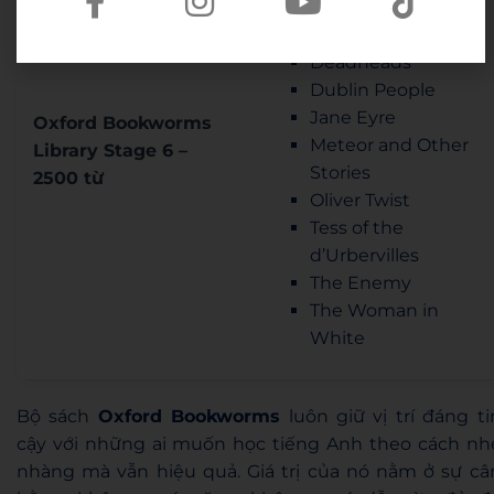
Cold Comfort Farm
Cry Freedom
Deadheads
Dublin People
Jane Eyre
Oxford Bookworms
Meteor and Other
Library Stage 6 –
Stories
2500 từ
Oliver Twist
Tess of the
d’Urbervilles
The Enemy
The Woman in
White
Bộ sách
Oxford Bookworms
luôn giữ vị trí đáng ti
cậy với những ai muốn học tiếng Anh theo cách nh
nhàng mà vẫn hiệu quả. Giá trị của nó nằm ở sự câ