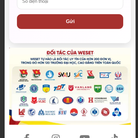
Three Men in a
Boat
Gửi
Treasure Island
Washington
Square
David Copperfield
(Part 1 + Part 2)
Deadlock
Oxford Bookworms
Ghost Stories
Library Stage 5 –
King’s Ransom
2000 từ
The Dead of Jericho
The Bride’s Price
American Crime
Stories