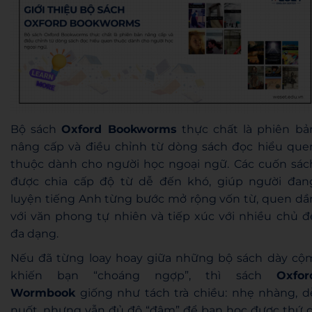
Bộ sách
Oxford Bookworms
thực chất là phiên bả
nâng cấp và điều chỉnh từ dòng sách đọc hiểu que
thuộc dành cho người học ngoại ngữ. Các cuốn sác
được chia cấp độ từ dễ đến khó, giúp người đan
luyện tiếng Anh từng bước mở rộng vốn từ, quen dầ
với văn phong tự nhiên và tiếp xúc với nhiều chủ đ
đa dạng.
Nếu đã từng loay hoay giữa những bộ sách dày cộ
khiến bạn “choáng ngợp”, thì sách
Oxfor
Wormbook
giống như tách trà chiều: nhẹ nhàng, d
nuốt, nhưng vẫn đủ độ “đậm” để bạn học được thứ g