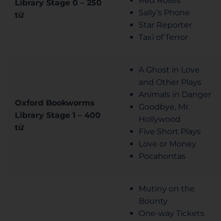
Red Roses
Library Stage 0 – 250
Sally’s Phone
từ
Star Reporter
Taxi of Terror
A Ghost in Love
and Other Plays
Animals in Danger
Oxford Bookworms
Goodbye, Mr.
Library Stage 1 – 400
Hollywood
từ
Five Short Plays
Love or Money
Pocahontas
Mutiny on the
Bounty
One-way Tickets