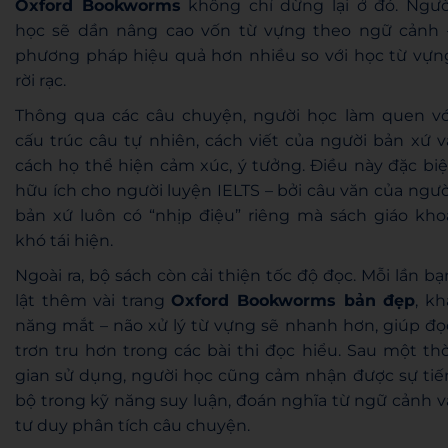
Oxford Bookworms
không chỉ dừng lại ở đó. Ngườ
học sẽ dần nâng cao vốn từ vựng theo ngữ cảnh 
phương pháp hiệu quả hơn nhiều so với học từ vựn
rời rạc.
Thông qua các câu chuyện, người học làm quen vớ
cấu trúc câu tự nhiên, cách viết của người bản xứ v
cách họ thể hiện cảm xúc, ý tưởng. Điều này đặc biệ
hữu ích cho người luyện IELTS – bởi câu văn của ngườ
bản xứ luôn có “nhịp điệu” riêng mà sách giáo kho
khó tái hiện.
Ngoài ra, bộ sách còn cải thiện tốc độ đọc. Mỗi lần bạ
lật thêm vài trang
Oxford Bookworms bản đẹp
, kh
năng mắt – não xử lý từ vựng sẽ nhanh hơn, giúp đọ
trơn tru hơn trong các bài thi đọc hiểu. Sau một thờ
gian sử dụng, người học cũng cảm nhận được sự tiế
bộ trong kỹ năng suy luận, đoán nghĩa từ ngữ cảnh v
tư duy phân tích câu chuyện.