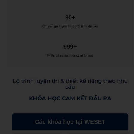
90+
Chuyên gia luyện thi IELTS trình độ cao
999+
Phiên bản giáo trình cá nhân hoá
Lộ trình luyện thi & thiết kế riêng theo nhu
cầu
KHÓA HỌC CAM KẾT ĐẦU RA
Các khóa học tại WESET