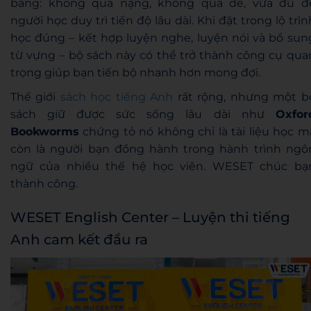
bằng: không quá nặng, không quá dễ, vừa đủ đ
người học duy trì tiến độ lâu dài. Khi đặt trong lộ trìn
học đúng – kết hợp luyện nghe, luyện nói và bổ sun
từ vựng – bộ sách này có thể trở thành công cụ qua
trọng giúp bạn tiến bộ nhanh hơn mong đợi.
Thế giới
sách học tiếng Anh
rất rộng, nhưng một b
sách giữ được sức sống lâu dài như
Oxfor
Bookworms
chứng tỏ nó không chỉ là tài liệu học m
còn là người bạn đồng hành trong hành trình ngô
ngữ của nhiều thế hệ học viên. WESET chúc bạ
thành công.
WESET English Center – Luyện thi tiếng
Anh cam kết đầu ra