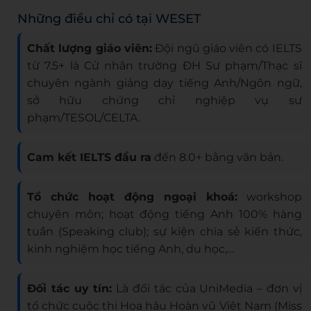
Những điều chỉ có tại WESET
Chất lượng giáo viên:
Đội ngũ giáo viên có IELTS
từ 7.5+ là Cử nhân trường ĐH Sư phạm/Thạc sĩ
chuyên ngành giảng dạy tiếng Anh/Ngôn ngữ,
sở hữu chứng chỉ nghiệp vụ sư
phạm/TESOL/CELTA.
Cam kết IELTS đầu ra
đến 8.0+ bằng văn bản.
Tổ chức hoạt động ngoại khoá:
workshop
chuyên môn; hoạt động tiếng Anh 100% hàng
tuần (Speaking club); sự kiện chia sẻ kiến thức,
kinh nghiệm học tiếng Anh, du học,…
Đối tác uy tín:
Là đối tác của UniMedia – đơn vị
tổ chức cuộc thi Hoa hậu Hoàn vũ Việt Nam (Miss