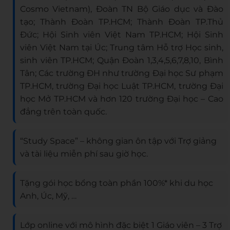
Cosmo Vietnam), Đoàn TN Bộ Giáo dục và Đào
tạo; Thành Đoàn TP.HCM; Thành Đoàn TP.Thủ
Đức; Hội Sinh viên Việt Nam TP.HCM; Hội Sinh
viên Việt Nam tại Úc; Trung tâm Hỗ trợ Học sinh,
sinh viên TP.HCM; Quận Đoàn 1,3,4,5,6,7,8,10, Bình
Tân; Các trường ĐH như trường Đại học Sư phạm
TP.HCM, trường Đại học Luật TP.HCM, trường Đại
học Mở TP.HCM và hơn 120 trường Đại học – Cao
đẳng trên toàn quốc.
“Study Space” – không gian ôn tập với Trợ giảng
và tài liệu miễn phí sau giờ học.
Tặng gói học bổng toàn phần 100%* khi du học
Anh, Úc, Mỹ, …
Lớp online với mô hình đặc biệt 1 Giáo viên – 3 Trợ