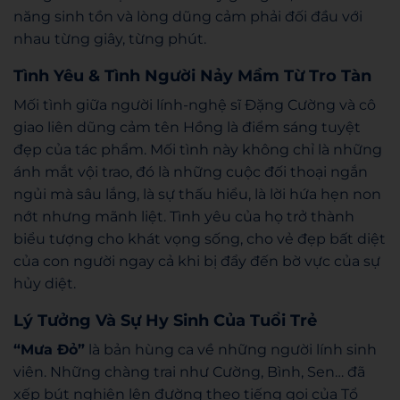
năng sinh tồn và lòng dũng cảm phải đối đầu với
nhau từng giây, từng phút.
Tình Yêu & Tình Người Nảy Mầm Từ Tro Tàn
Mối tình giữa người lính-nghệ sĩ Đặng Cường và cô
giao liên dũng cảm tên Hồng là điểm sáng tuyệt
đẹp của tác phẩm. Mối tình này không chỉ là những
ánh mắt vội trao, đó là những cuộc đối thoại ngắn
ngủi mà sâu lắng, là sự thấu hiểu, là lời hứa hẹn non
nớt nhưng mãnh liệt.
Tình yêu của họ trở thành
biểu tượng cho khát vọng sống, cho vẻ đẹp bất diệt
của con người ngay cả khi bị đẩy đến bờ vực của sự
hủy diệt.
Lý Tưởng Và Sự Hy Sinh Của Tuổi Trẻ
“Mưa Đỏ”
là bản hùng ca về những người lính sinh
viên. Những chàng trai như Cường, Bình, Sen… đã
xếp bút nghiên lên đường theo tiếng gọi của Tổ