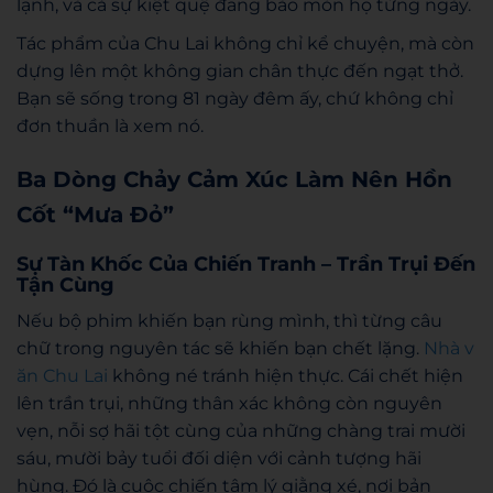
lạnh, và cả sự kiệt quệ đang bào mòn họ từng ngày.
Tác phẩm của Chu Lai không chỉ kể chuyện, mà còn
dựng lên một không gian chân thực đến ngạt thở.
Bạn sẽ
sống
trong 81 ngày đêm ấy, chứ không chỉ
đơn thuần là
xem
nó.
Ba Dòng Chảy Cảm Xúc Làm Nên Hồn
Cốt “Mưa Đỏ”
Sự Tàn Khốc Của Chiến Tranh – Trần Trụi Đến
Tận Cùng
Nếu bộ phim khiến bạn rùng mình, thì từng câu
chữ trong nguyên tác sẽ khiến bạn chết lặng.
Nhà v
ăn Chu Lai
không né tránh hiện thực. Cái chết hiện
lên trần trụi, những thân xác không còn nguyên
vẹn, nỗi sợ hãi tột cùng của những chàng trai mười
sáu, mười bảy tuổi đối diện với cảnh tượng hãi
hùng. Đó là cuộc chiến tâm lý giằng xé, nơi bản