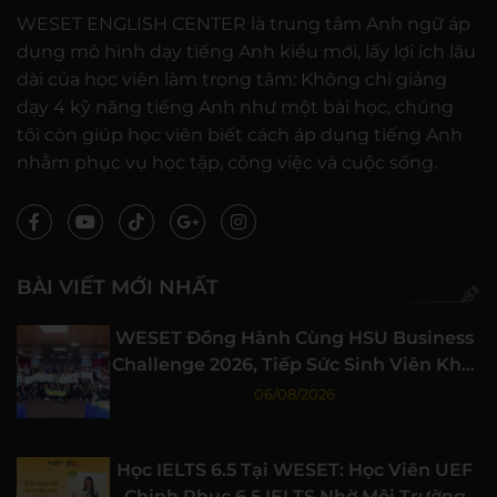
WESET ENGLISH CENTER là trung tâm Anh ngữ áp
dụng mô hình dạy tiếng Anh kiểu mới, lấy lợi ích lâu
dài của học viên làm trọng tâm: Không chỉ giảng
dạy 4 kỹ năng tiếng Anh như một bài học, chúng
tôi còn giúp học viên biết cách áp dụng tiếng Anh
nhằm phục vụ học tập, công việc và cuộc sống.
BÀI VIẾT MỚI NHẤT
WESET Đồng Hành Cùng HSU Business
Challenge 2026, Tiếp Sức Sinh Viên Khởi
Nghiệp
06/08/2026
Học IELTS 6.5 Tại WESET: Học Viên UEF
Chinh Phục 6.5 IELTS Nhờ Môi Trường