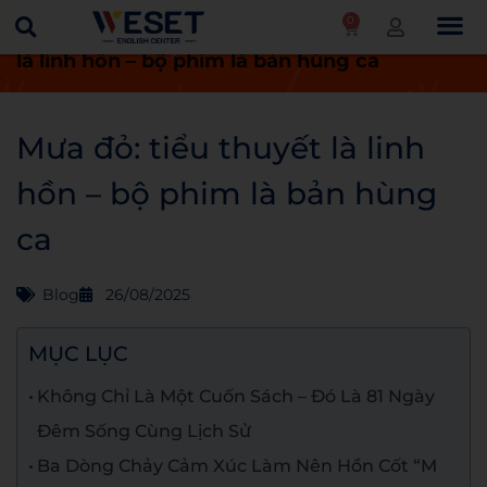
0
Trang chủ
Blog
Mưa đỏ: tiểu thuyết
là linh hồn – bộ phim là bản hùng ca
Mưa đỏ: tiểu thuyết là linh
hồn – bộ phim là bản hùng
ca
Blog
26/08/2025
MỤC LỤC
Không Chỉ Là Một Cuốn Sách – Đó Là 81 Ngày
Đêm Sống Cùng Lịch Sử
Ba Dòng Chảy Cảm Xúc Làm Nên Hồn Cốt “M