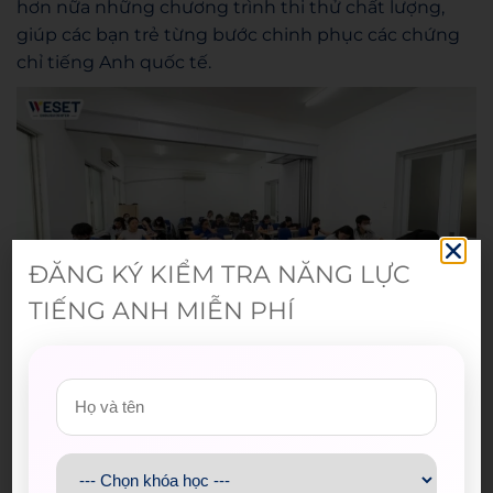
hơn nữa những chương trình thi thử chất lượng,
giúp các bạn trẻ từng bước chinh phục các chứng
chỉ tiếng Anh quốc tế.
ĐĂNG KÝ KIỂM TRA NĂNG LỰC
TIẾNG ANH MIỄN PHÍ
WESET tổ chức thi thử IELTS/TOEIC
Admin