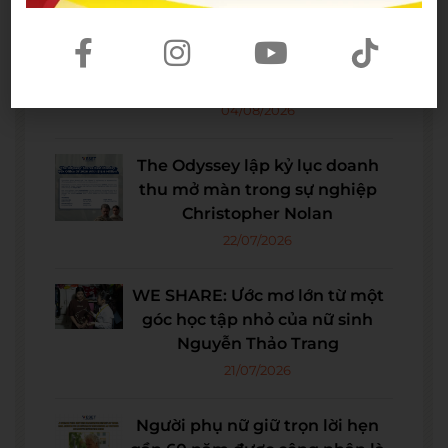
Spider-Man: Brand New Day – Bộ
phim được kỳ vọng đưa MCU trở
lại thời kỳ đỉnh cao
04/08/2026
The Odyssey lập kỷ lục doanh
thu mở màn trong sự nghiệp
Christopher Nolan
22/07/2026
WE SHARE: Ước mơ lớn từ một
góc học tập nhỏ của nữ sinh
Nguyễn Thảo Trang
21/07/2026
Người phụ nữ giữ trọn lời hẹn