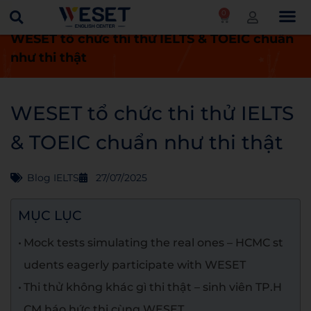
0
Trang chủ
Blog
Blog IELTS
WESET tổ chức thi thử IELTS & TOEIC chuẩn
như thi thật
WESET tổ chức thi thử IELTS
& TOEIC chuẩn như thi thật
Blog IELTS
27/07/2025
MỤC LỤC
Mock tests simulating the real ones – HCMC st
udents eagerly participate with WESET
Thi thử không khác gì thi thật – sinh viên TP.H
CM háo hức thi cùng WESET