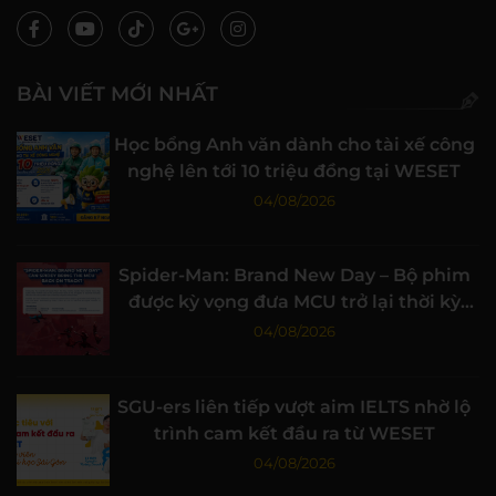
BÀI VIẾT MỚI NHẤT
Học bổng Anh văn dành cho tài xế công
nghệ lên tới 10 triệu đồng tại WESET
04/08/2026
Spider-Man: Brand New Day – Bộ phim
được kỳ vọng đưa MCU trở lại thời kỳ
đỉnh cao
04/08/2026
SGU-ers liên tiếp vượt aim IELTS nhờ lộ
trình cam kết đầu ra từ WESET
04/08/2026