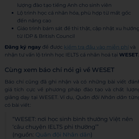
lượng đào tạo tiếng Anh cho sinh viên
Lộ trình học cá nhân hóa, phù hợp từ mất gốc
đến nâng cao
Giáo trình bám sát đề thi thật, cập nhật xu hướn
từ IDP & British Council
Đăng ký ngay
để được
kiểm tra đầu vào miễn phí
và
nhận tư vấn lộ trình học IELTS cá nhân hoá tại
WESET
.
Cùng xem báo chí nói gì về WESET
Báo chí cũng đã ghi nhận và có những bài viết đán
giá tích cực về phương pháp đào tạo và chất lượn
giảng dạy tại WESET. Ví dụ,
Quân đội Nhân dân
từn
có bài viết:
“WESET: nơi học sinh bình thường Việt nên
‘câu chuyện IELTS phi thường’”
(nguồn:
Quân đội Nhân dân
)