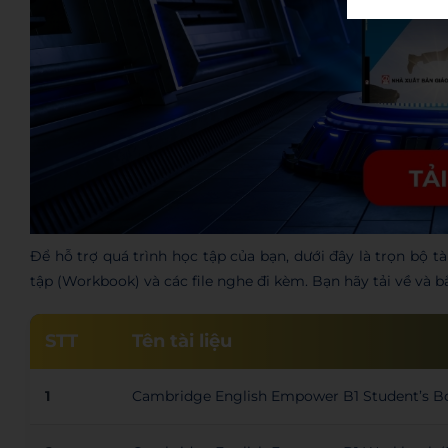
Để hỗ trợ quá trình học tập của bạn, dưới đây là trọn bộ tà
tập (Workbook) và các file nghe đi kèm. Bạn hãy tải về và 
STT
Tên tài liệu
1
Cambridge English Empower B1 Student’s B