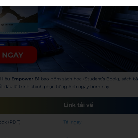
i liệu
Empower B1
bao gồm sách học (Student’s Book), sách bà
bắt đầu lộ trình chinh phục tiếng Anh ngay hôm nay.
Link tải về
ook (PDF)
Tải ngay