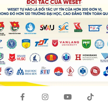
i mới bắt đầu tiếp cận trình độ B1, lượng từ vựng trong
ết giá trị của
Empower B1
, người học cần cam kết thời gian