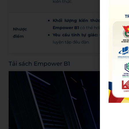
kiến thức.
Khối lượng kiến thức lớn:
Với ngườ
Empower B1
có thể hơi nhiều.
Nhược
Yêu cầu tính tự giác:
Để khai thác h
điểm
luyện tập đều đặn.
Tải sách Empower B1