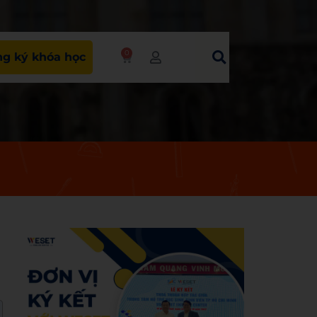
0
g ký khóa học