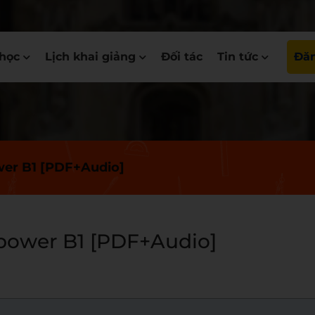
học
Lịch khai giảng
Đối tác
Tin tức
Đăn
wer B1 [PDF+Audio]
power B1 [PDF+Audio]