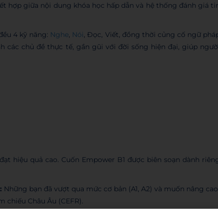
 kết hợp giữa nội dung khóa học hấp dẫn và hệ thống đánh giá ti
 đều 4 kỹ năng:
Nghe
,
Nói
, Đọc, Viết, đồng thời củng cố ngữ phá
 các chủ đề thực tế, gần gũi với đời sống hiện đại, giúp ngườ
c đạt hiệu quả cao. Cuốn Empower B1 được biên soạn dành riên
:
Những bạn đã vượt qua mức cơ bản (A1, A2) và muốn nâng cao
am chiếu Châu Âu (CEFR).
 từ vựng và ngữ pháp phù hợp cho môi trường học thuật lẫn