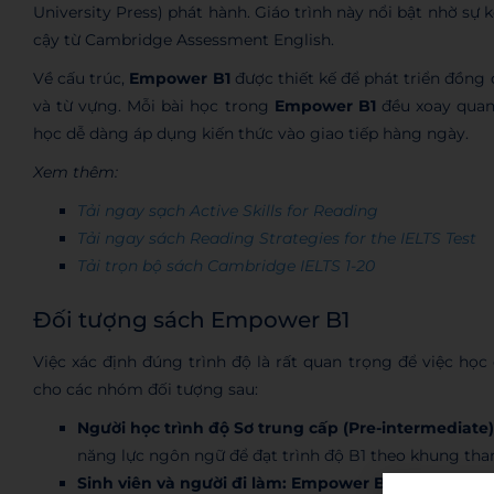
University Press) phát hành. Giáo trình này nổi bật nhờ sự
cậy từ Cambridge Assessment English.
Về cấu trúc,
Empower B1
được thiết kế để phát triển đồng
và từ vựng. Mỗi bài học trong
Empower B1
đều xoay quanh
học dễ dàng áp dụng kiến thức vào giao tiếp hàng ngày.
Xem thêm:
Tải ngay sạch Active Skills for Reading
Tải ngay sách Reading Strategies for the IELTS Test
Tải trọn bộ sách Cambridge IELTS 1-20
Đối tượng sách Empower B1
Việc xác định đúng trình độ là rất quan trọng để việc họ
cho các nhóm đối tượng sau:
Người học trình độ Sơ trung cấp (Pre-intermediate)
năng lực ngôn ngữ để đạt trình độ B1 theo khung th
Sinh viên và người đi làm:
Empower B1
cung cấp vốn