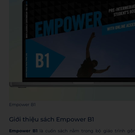
Empower B1
Giới thiệu sách Empower B1
Empower B1
là cuốn sách nằm trong bộ giáo trình gồ