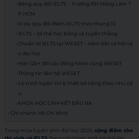
Bảng quy đổi IELTS – Trường ĐH Nông Lâm T
P.HCM
Ví dụ quy đổi điểm IELTS theo thang 10
IELTS – lợi thế học bổng và tuyển thẳng
Chuẩn bị IELTS tại WESET – nắm bắt cơ hội và
o đại học
Hơn 120+ đối tác đồng hành cùng WESET
Thông tin liên hệ WESET
Lộ trình luyện thi & thiết kế riêng theo nhu cầ
u
KHÓA HỌC CAM KẾT ĐẦU RA
Chi nhánh Hồ Chí Minh
Trong mùa tuyển sinh đại học 2025,
cộng điểm cho
thí sinh có IELTS
đang trở thành một lợi thế lớn.