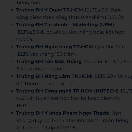
Tiếng Anh.
Trường ĐH Y Dược TP.HCM
: IELTS ≥ 6.0 được
cộng điểm theo công thức 0.9 × điểm IELTS / 9.
Trường ĐH Tài chính – Marketing (UFM)
:
IELTS ≥ 5.5 được xét tuyển thẳng hoặc kết hợp
học bạ.
Trường ĐH Ngân hàng TP.HCM
: Quy đổi điểm
IELTS vào thang 150 điểm.
Trường ĐH Tôn Đức Thắng
: Yêu cầu IELTS từ 5.0 
5.5 tuỳ chương trình.
Trường ĐH Nông Lâm TP.HCM
: IELTS 5.0 – 7.0 qu
đổi theo các mức cụ thể.
Trường ĐH Công nghệ TP.HCM (HUTECH)
: IELT
≥ 5.5 xét tuyển kết hợp học bạ hoặc điểm thi
THPT.
Trường ĐH Y khoa Phạm Ngọc Thạch
: Hiện
không quy đổi IELTS; thí sinh cần thi môn Tiếng
Anh theo tổ hợp A01/B08.