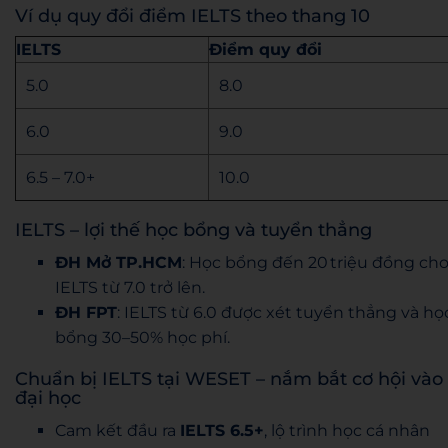
Ví dụ quy đổi điểm IELTS theo thang 10
IELTS
Điểm quy đổi
5.0
8.0
6.0
9.0
6.5 – 7.0+
10.0
IELTS – lợi thế học bổng và tuyển thẳng
ĐH Mở TP.HCM
: Học bổng đến 20 triệu đồng ch
IELTS từ 7.0 trở lên.
ĐH FPT
: IELTS từ 6.0 được xét tuyển thẳng và họ
bổng 30–50% học phí.
Chuẩn bị IELTS tại WESET – nắm bắt cơ hội vào
đại học
Cam kết đầu ra
IELTS 6.5+
, lộ trình học cá nhân