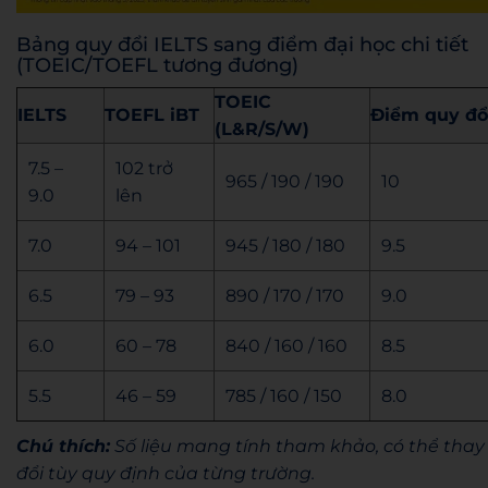
Bảng quy đổi IELTS sang điểm đại học chi tiết
(TOEIC/TOEFL tương đương)
TOEIC
IELTS
TOEFL iBT
Điểm quy đổ
(L&R/S/W)
7.5 –
102 trở
965 / 190 / 190
10
9.0
lên
7.0
94 – 101
945 / 180 / 180
9.5
6.5
79 – 93
890 / 170 / 170
9.0
6.0
60 – 78
840 / 160 / 160
8.5
5.5
46 – 59
785 / 160 / 150
8.0
Chú thích:
Số liệu mang tính tham khảo, có thể thay
đổi tùy quy định của từng trường.