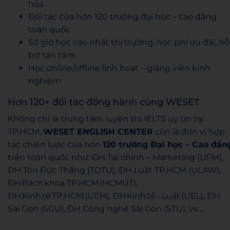
hóa
Đối tác của hơn 120 trường đại học – cao đẳng
toàn quốc
Số giờ học cao nhất thị trường, học phí ưu đãi, hỗ
trợ tận tâm
Học online/offline linh hoạt – giảng viên kinh
nghiệm
Hơn 120+ đối tác đồng hành cùng WESET
Không chỉ là trung tâm luyện thi IELTS uy tín tại
TP.HCM,
WESET ENGLISH CENTER
còn là đơn vị hợp
tác chiến lược của hơn
120 trường Đại học – Cao đẳn
trên toàn quốc như: ĐH Tài chính – Marketing (UFM),
ĐH Tôn Đức Thắng (TDTU), ĐH Luật TP.HCM (ULAW),
ĐH Bách khoa TP.HCM (HCMUT),
ĐH Kinh tế TP.HCM (UEH), ĐH Kinh tế – Luật (UEL), ĐH
Sài Gòn (SGU), ĐH Công nghệ Sài Gòn (STU), vv…