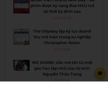
phim được kỳ vọng đưa MCU trở
lại thời kỳ đỉnh cao
04/08/2026
The Odyssey lập kỷ lục doanh
thu mở màn trong sự nghiệp
Christopher Nolan
22/07/2026
WE SHARE: Ước mơ lớn từ một
góc học tập nhỏ của nữ sinh
Nguyễn Thảo Trang
21/07/2026
Người phụ nữ giữ trọn lời hẹn
gần 60 năm được công nhận là
vợ liệt sĩ