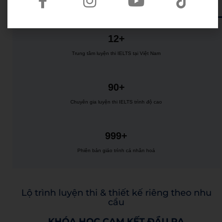
12+
Trung tâm luyện thi IELTS tại Việt Nam
90+
Chuyên gia luyện thi IELTS trình độ cao
999+
Phiên bản giáo trình cá nhân hoá
Lộ trình luyện thi & thiết kế riêng theo nhu
cầu
KHÓA HỌC CAM KẾT ĐẦU RA