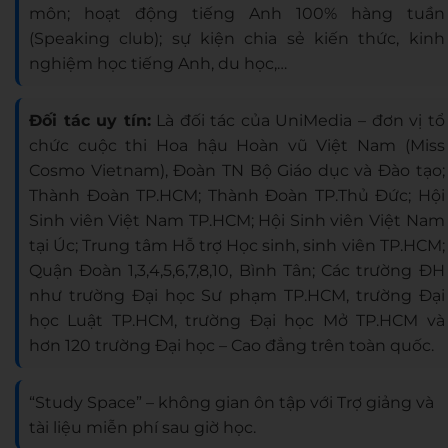
môn; hoạt động tiếng Anh 100% hàng tuần
(Speaking club); sự kiện chia sẻ kiến thức, kinh
nghiệm học tiếng Anh, du học,…
Đối tác uy tín:
Là đối tác của UniMedia – đơn vị tổ
chức cuộc thi Hoa hậu Hoàn vũ Việt Nam (Miss
Cosmo Vietnam), Đoàn TN Bộ Giáo dục và Đào tạo;
Thành Đoàn TP.HCM; Thành Đoàn TP.Thủ Đức; Hội
Sinh viên Việt Nam TP.HCM; Hội Sinh viên Việt Nam
tại Úc; Trung tâm Hỗ trợ Học sinh, sinh viên TP.HCM;
Quận Đoàn 1,3,4,5,6,7,8,10, Bình Tân; Các trường ĐH
như trường Đại học Sư phạm TP.HCM, trường Đại
học Luật TP.HCM, trường Đại học Mở TP.HCM và
hơn 120 trường Đại học – Cao đẳng trên toàn quốc.
“Study Space” – không gian ôn tập với Trợ giảng và
tài liệu miễn phí sau giờ học.