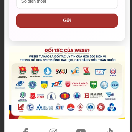
✅ Cam kết IELTS/TOEIC/PTE đầu ra bằng văn bản.
Hỗ trợ lệ phí thi lên đến 100%
Gửi
✅ Đội ngũ giáo viên có điểm IELTS trung bình từ
8.0+, có chứng chỉ sư phạm/ TESOL/ CELTA
Nhận combo quà và ưu đãi lên đến 10.000.000đ khi
đăng ký khóa học (*)
ĐĂNG KÝ NHẬN HỌC BỔNG