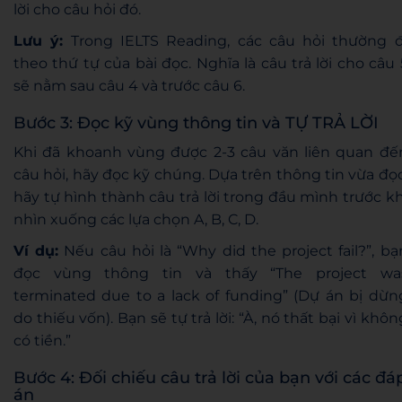
lời cho câu hỏi đó.
Lưu ý:
Trong IELTS Reading, các câu hỏi thường đ
theo thứ tự của bài đọc. Nghĩa là câu trả lời cho câu 
sẽ nằm sau câu 4 và trước câu 6.
Bước 3: Đọc kỹ vùng thông tin và TỰ TRẢ LỜI
Khi đã khoanh vùng được 2-3 câu văn liên quan đế
câu hỏi, hãy đọc kỹ chúng. Dựa trên thông tin vừa đọc
hãy tự hình thành câu trả lời trong đầu mình trước kh
nhìn xuống các lựa chọn A, B, C, D.
Ví dụ:
Nếu câu hỏi là “Why did the project fail?”, bạ
đọc vùng thông tin và thấy “The project wa
terminated due to a lack of funding” (Dự án bị dừn
do thiếu vốn). Bạn sẽ tự trả lời: “À, nó thất bại vì khôn
có tiền.”
Bước 4: Đối chiếu câu trả lời của bạn với các đá
án