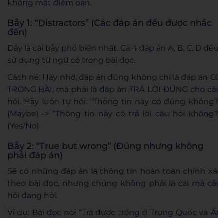
không mất điểm oan.
Bẫy 1: “Distractors” (Các đáp án đều được nhắc
đến)
Đây là cái bẫy phổ biến nhất. Cả 4 đáp án A, B, C, D đề
sử dụng từ ngữ có trong bài đọc.
Cách né: Hãy nhớ, đáp án đúng không chỉ là đáp án C
TRONG BÀI, mà phải là đáp án TRẢ LỜI ĐÚNG cho câ
hỏi. Hãy luôn tự hỏi: “Thông tin này có đúng không?
(Maybe) -> “Thông tin này có trả lời câu hỏi không?
(Yes/No).
Bẫy 2: “True but wrong” (Đúng nhưng không
phải đáp án)
Sẽ có những đáp án là thông tin hoàn toàn chính xá
theo bài đọc, nhưng chúng không phải là cái mà câ
hỏi đang hỏi.
Ví dụ: Bài đọc nói “Trà được trồng ở Trung Quốc và Ấ