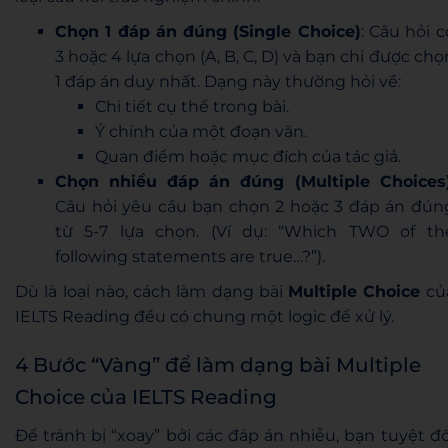
Chọn 1 đáp án đúng (Single Choice)
: Câu hỏi c
3 hoặc 4 lựa chọn (A, B, C, D) và bạn chỉ được chọ
1 đáp án duy nhất. Dạng này thường hỏi về:
Chi tiết cụ thể trong bài.
Ý chính của một đoạn văn.
Quan điểm hoặc mục đích của tác giả.
Chọn nhiều đáp án đúng (Multiple Choices
Câu hỏi yêu cầu bạn chọn 2 hoặc 3 đáp án đún
từ 5-7 lựa chọn. (Ví dụ: “Which TWO of th
following statements are true…?”).
Dù là loại nào, cách làm dạng bài
Multiple Choice
củ
IELTS Reading đều có chung một logic để xử lý.
4 Bước “Vàng” để làm dạng bài Multiple
Choice của IELTS Reading
Để tránh bị “xoay” bởi các đáp án nhiễu, bạn tuyệt đố