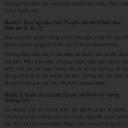
không nên đọc các lựa chọn (options) trước. Hãy tuâ
thủ 4 bước sau:
Bước 1: Đọc kỹ câu hỏi (Tuyệt đối KHÔNG đọc
đáp án A, B, C)
Đây là bước quan trọng nhất. Hãy đọc thật kỹ câu hỏ
(phần stem) và gạch chân các từ khóa (keywords).
Không đọc đáp án vì các đáp án được tạo ra để đán
lừa bạn. Nếu bạn đọc chúng trước, não bạn sẽ bị “á
ảnh” bởi các từ ngữ trong đó và có xu hướng đi tì
đúng những từ đó trong bài đọc. Trong khi đó, đáp á
đúng thường là các câu đã được paraphrase.
Bước 2: Scan & Locate (Quét và Định vị vùng
thông tin)
Sử dụng các từ khóa bạn đã gạch chân ở Bước 
(thường là tên riêng, con số, thuật ngữ) để quét (scan
bài đọc và tìm ra (locate) đoạn văn chứa thông tin tr