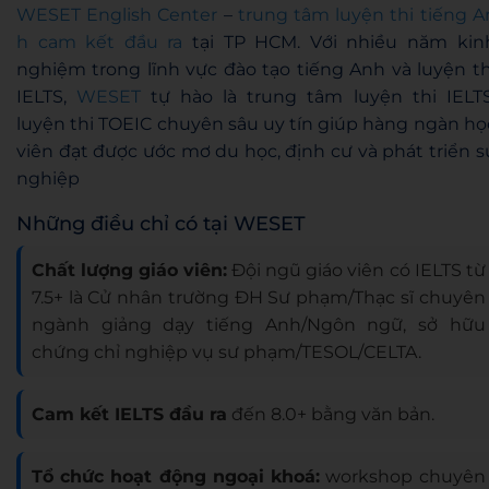
WESET English Center
–
trung tâm luyện thi tiếng A
h cam kết đầu ra
tại TP HCM. Với nhiều năm kin
nghiệm trong lĩnh vực đào tạo tiếng Anh và luyện th
IELTS,
WESET
tự hào là trung tâm luyện thi IELTS
luyện thi TOEIC chuyên sâu uy tín giúp hàng ngàn họ
viên đạt được ước mơ du học, định cư và phát triển s
nghiệp
Những điều chỉ có tại WESET
Chất lượng giáo viên:
Đội ngũ giáo viên có IELTS từ
7.5+ là Cử nhân trường ĐH Sư phạm/Thạc sĩ chuyên
ngành giảng dạy tiếng Anh/Ngôn ngữ, sở hữu
chứng chỉ nghiệp vụ sư phạm/TESOL/CELTA.
Cam kết IELTS đầu ra
đến 8.0+ bằng văn bản.
Tổ chức hoạt động ngoại khoá:
workshop chuyên