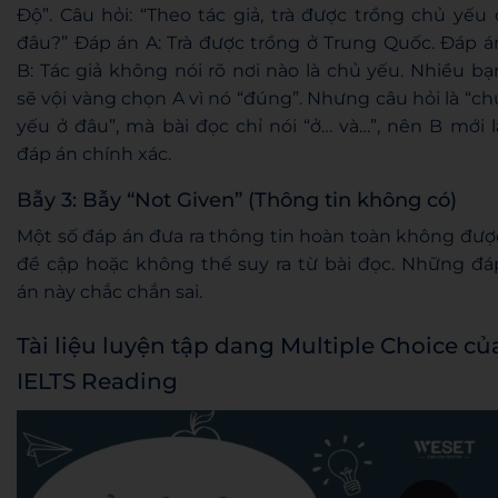
Độ”. Câu hỏi: “Theo tác giả, trà được trồng chủ yếu 
đâu?” Đáp án A: Trà được trồng ở Trung Quốc. Đáp á
B: Tác giả không nói rõ nơi nào là chủ yếu. Nhiều bạ
sẽ vội vàng chọn A vì nó “đúng”. Nhưng câu hỏi là “ch
yếu ở đâu”, mà bài đọc chỉ nói “ở… và…”, nên B mới l
đáp án chính xác.
Bẫy 3: Bẫy “Not Given” (Thông tin không có)
Một số đáp án đưa ra thông tin hoàn toàn không đượ
đề cập hoặc không thể suy ra từ bài đọc. Những đá
án này chắc chắn sai.
Tài liệu luyện tập dang Multiple Choice củ
IELTS Reading