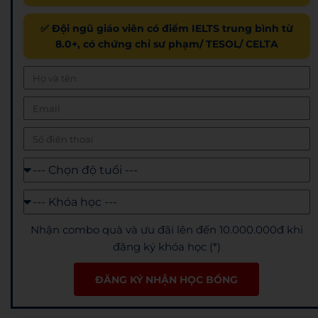
✅ Đội ngũ giáo viên có điểm IELTS trung bình từ
8.0+, có chứng chỉ sư phạm/ TESOL/ CELTA
Nhận combo quà và ưu đãi lên đến 10.000.000đ khi
đăng ký khóa học (*)
ĐĂNG KÝ NHẬN HỌC BỔNG