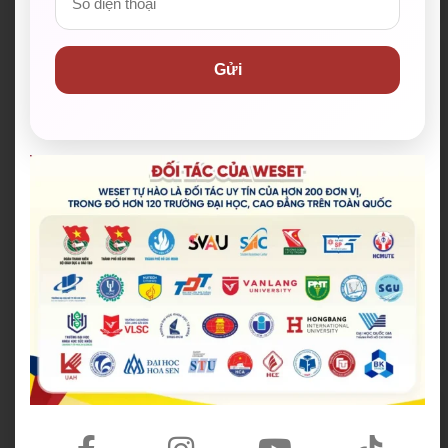
Anh, Úc, Mỹ, …
Lớp online với mô hình đặc biệt 1 Giáo viên – 3 Trợ
Gửi
giảng, giáo trình giảng dạy sinh động, ứng dụng
vào thực tế.
Tổ chức thi thử mỗi tháng để học viên làm quen
với không khí phòng thi thật.
Tổ chức các kỳ thi giữa kỳ và cuối kỳ giúp các bạn
xác định năng lực tiếng Anh.
Giảm lệ phí thi IELTS còn 3.999.999 đồng khi
đăng ký qua WESET*.
Hệ thống Learning Portal – cổng thông tin học
viên giúp học viện ôn luyện, cập nhật tin tức học