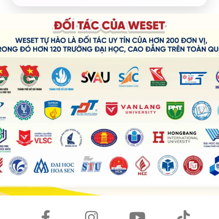
that I only use
10%
of the internet.
Instead of
accepting