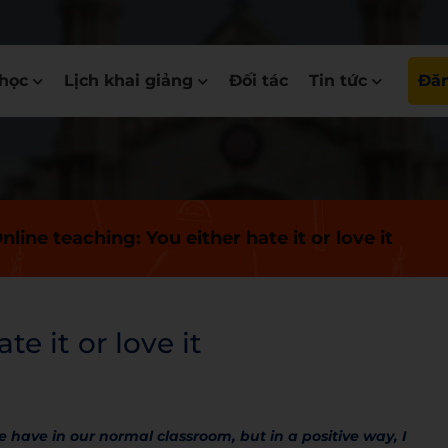
học
Lịch khai giảng
Đối tác
Tin tức
Đăn
nline teaching: You either hate it or love it
e it or love it
 have in our normal classroom, but in a positive way, I