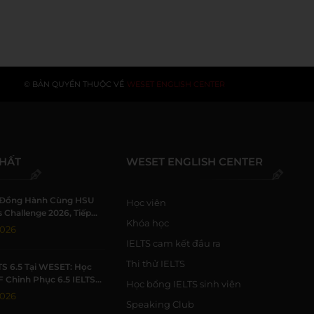
© BẢN QUYỀN THUỘC VỀ
WESET ENGLISH CENTER
NHẤT
WESET ENGLISH CENTER
Đồng Hành Cùng HSU
Học viên
 Challenge 2026, Tiếp
Khóa học
h Viên Khởi Nghiệp
2026
IELTS cam kết đầu ra
Thi thử IELTS
TS 6.5 Tại WESET: Học
F Chinh Phục 6.5 IELTS
Học bổng IELTS sinh viên
 Trường Học Tập Chất
2026
Speaking Club