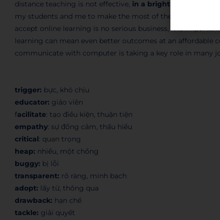
distance teaching is not effective,
in a brighter picture
, I 
my students and me to make the most of their experience on
accept online learning is no serious business, it is importa
learning can mean even better outcomes at an affordable cost.
communicate with computer is taking a key role in many jo
trigger:
bực, khó chịu
educator:
giáo viên
f
acilitate
: tạo điều kiện, thuận tiện
empathy
: sự đồng cảm, thấu hiểu
critical
: quan trọng
heap:
nhiều, một chồng
buggy:
bị lỗi
transparent:
rõ ràng, minh bạch
adopt:
lấy từ, thông qua
drawback:
hạn chế
tackle:
giải quyết