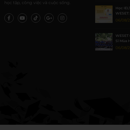
học tập, công việc và cuộc sống.
Học IEL
WESET: 
TP.HCM 
06/08/
WESET 
Sĩ Mùa 
Khoa họ
06/08/