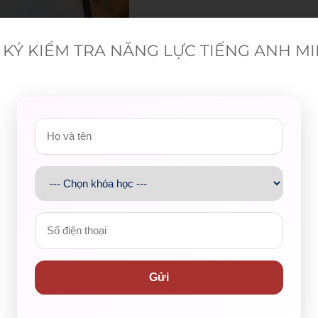
KÝ KIỂM TRA NĂNG LỰC TIẾNG ANH M
 that monitoring students is limited. It’s hard to know
no longer has four walls. As much as I worry about my
Gửi
en, I respect the privacy my students want to have with
ckle
this problem, I often invite my student to a google
o share their screen via zoom) is also another useful way