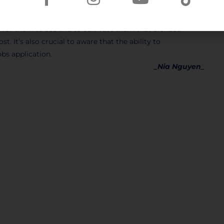
see that technology is a transformational opportunity for
 the digital platform. And instead of letting my students
nt for them to see and to cultivate them that blended
 It’s also crucial to aware that the ability to
bs application.
_Nia Nguyen_