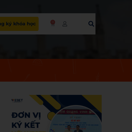
0
g ký khóa học