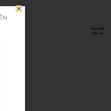
IỄN
Cam kết
đầu ra