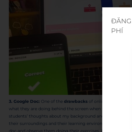
ĐĂNG 
PHÍ
3. Google Doc:
One of the
drawbacks
of online teaching is
what they are doing behind the screen when the classroom 
students’ thoughts about my background and my laptop scre
their surroundings and their learning environment.
So to
ta
doc and observe them doing their exercises. (Ask students t