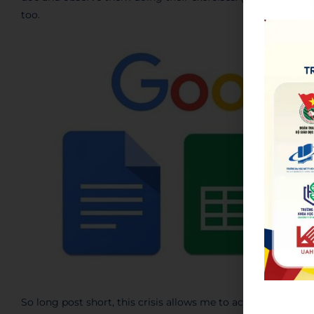
too.
So long post short, this crisis allows me to accept the fact 