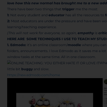
love how this new normal has brought me to a new addi
There have been two things that
trigger
me the most:
1:
Not every student and
educator
has all the resources to
f
2:
Most educators are under the pressure and have been work
learning/teaching experience.
(This will not work for everyone, so again,
empathy
is
criti
HERE ARE SOME TECHNIQUES I USE TO TEACH MY STUD
1. Edmodo:
it’s an online classroom/
moodle
where you can 
folders, announcements. I love Edmodo as it saves me a lot
window tasks at the same time. All in one classroom.
What
little bit
buggy
and slow.
https://new.edmodo.com/home