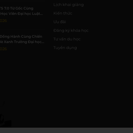
Lịch khai giảng
TS 7.0 Từ Gốc Cùng
Kiến thức
Học Viên Đại học Luật
Đạt 7.0 IELTS
2026
Ưu đãi
Đăng ký khóa học
Đồng Hành Cùng Chiến
Tư vấn du học
Hè Xanh Trường Đại học
c Tự nhiên, ĐHQG-HCM
Tuyển dụng
2026