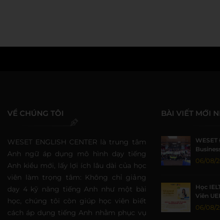
Admin
VỀ CHÚNG TÔI
BÀI VIẾT MỚI 
WESET 
WESET ENGLISH CENTER là trung tâm
Business
Anh ngữ áp dụng mô hình dạy tiếng
Sức Sin
06/08/
Anh kiểu mới, lấy lợi ích lâu dài của học
viên làm trọng tâm: Không chỉ giảng
Học IEL
dạy 4 kỹ năng tiếng Anh như một bài
Viên UE
học, chúng tôi còn giúp học viên biết
Nhờ Môi
06/08/
cách áp dụng tiếng Anh nhằm phục vụ
Lượng