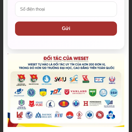
yếu để nâng cao khả năng
học tiếng Anh giao tiếp
từ trình độ trung cấp lên nâng cao. Bạn cần quan
tâm đến việc truyền đạt suy nghĩ của mình trở nên
Gửi
mạch lạc và tự nhiên hơn. Để làm tốt điều này, hãy
thử luyện viết nhật ký hoặc các bài tiểu luận ngắn
bằng tiếng Anh. Những hoạt động này sẽ giúp bạn
tổ chức suy nghĩ và cải thiện khả năng diễn đạt.
Ngoài ra, hãy nỗ lực trau dồi từ vựng mới và sử dụng
thành ngữ trong giao tiếp tiếng Anh hàng ngày.
Điều này sẽ làm cho câu văn của bạn trở nên sống
động và tự nhiên hơn trong giao tiếp hằng ngày.
Kiên trì trong việc luyện tập
Sự kiên trì là yếu tố quyết định đối với giai đoạn
nâng cao này. Bạn cần cam kết duy trì việc luyện
tập một cách đều đặn và thường xuyên. Điều này
có nghĩa là bạn không chỉ luyện tập khi có thời gian
rảnh mà phải biến việc học thành một phần không