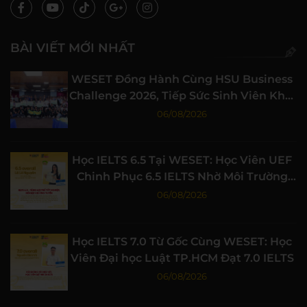
BÀI VIẾT MỚI NHẤT
WESET Đồng Hành Cùng HSU Business
Challenge 2026, Tiếp Sức Sinh Viên Khởi
Nghiệp
06/08/2026
Học IELTS 6.5 Tại WESET: Học Viên UEF
Chinh Phục 6.5 IELTS Nhờ Môi Trường
Học Tập Chất Lượng
06/08/2026
Học IELTS 7.0 Từ Gốc Cùng WESET: Học
Viên Đại học Luật TP.HCM Đạt 7.0 IELTS
06/08/2026