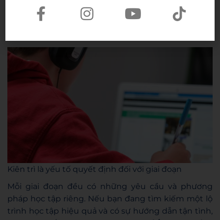
thể thiếu trong thói quen hàng ngày của mình. Hãy
đặt ra mục tiêu cụ thể cho từng giai đoạn học tập
và theo dõi sự tiến bộ của bản thân qua từng ngày.
Kiên trì là yếu tố quyết định đối với giai đoạn
Mỗi giai đoạn đều có những yêu cầu và phương
pháp học tập riêng. Nếu bạn đang tìm kiếm một lộ
trình học tập hiệu quả và có sự hướng dẫn tận tình,