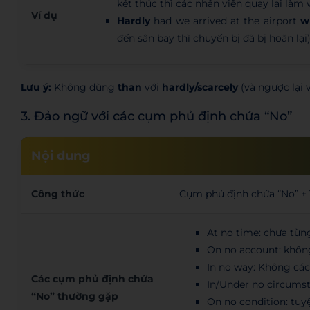
kết thúc thì các nhân viên quay lại làm 
Ví dụ
Hardly
had we arrived at the airport
w
đến sân bay thì chuyến bị đã bị hoãn lại
Lưu ý:
Không dùng
than
với
hardly/scarcely
(và ngược lại 
3. Đảo ngữ với các cụm phủ định chứa “No”
Nội dung
Công thức
Cụm phủ định chứa “No” + 
At no time: chưa từn
On no account: không
In no way: Không cá
Các cụm phủ định chứa
In/Under no circums
“No” thường gặp
On no condition: tuy