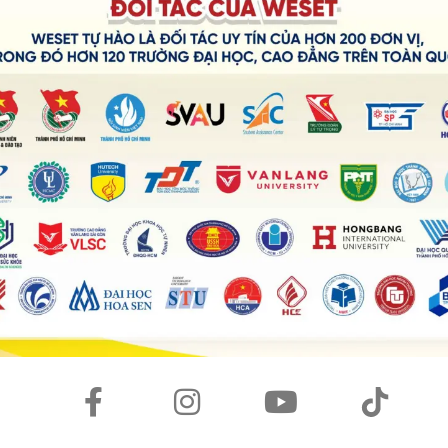
, vì có thể khiến câu trở nên cứng và không tự nhiên.
ng gặp
ng từ phải đảo lên trước chủ ngữ.
Chi tiết
, ít khi…)