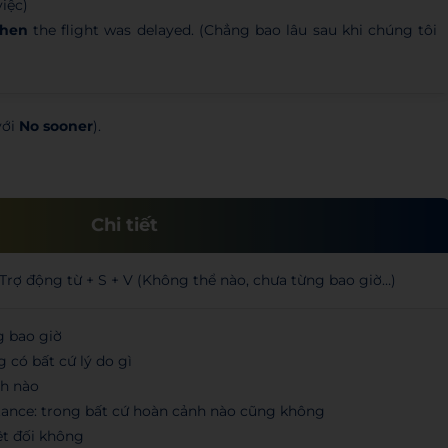
việc)
hen
the flight was delayed. (Chẳng bao lâu sau khi chúng tôi
)
với
No sooner
).
Chi tiết
Trợ động từ + S + V (Không thể nào, chưa từng bao giờ…)
g bao giờ
 có bất cứ lý do gì
ch nào
tance: trong bất cứ hoàn cảnh nào cũng không
ệt đối không