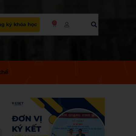
0
g ký khóa học
thể