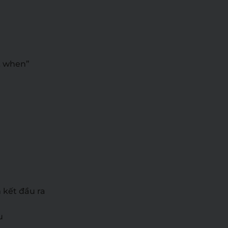
… when”
 kết đầu ra
u