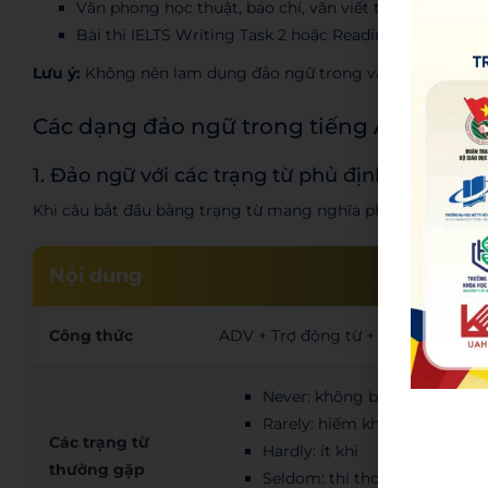
Văn phong học thuật, báo chí, văn viết trang trọng
Bài thi IELTS Writing Task 2 hoặc Reading
Lưu ý:
Không nên lạm dụng đảo ngữ trong văn nói hàng ngày
Các dạng đảo ngữ trong tiếng Anh thườ
1. Đảo ngữ với các trạng từ phủ định
Khi câu bắt đầu bằng trạng từ mang nghĩa phủ định, trợ độ
Nội dung
Công thức
ADV + Trợ động từ + S + V (Hiếm khi
Never: không bao giờ
Rarely: hiếm khi
Các trạng từ
Hardly: ít khi
thường gặp
Seldom: thi thoảng