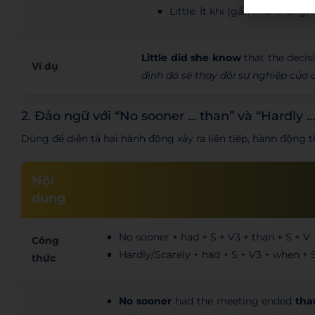
Little: Ít khi (gần như không)
Little did she know
that the decis
Ví dụ
định đó sẽ thay đổi sự nghiệp của 
2. Đảo ngữ với “No sooner … than” và “Hardly 
Dùng để diễn tả hai hành động xảy ra liên tiếp, hành động t
Nội
dung
No sooner + had + S + V3 + than + S + V
Công
Hardly/Scarely + had + S + V3 + when + 
thức
No sooner
had the meeting ended
tha