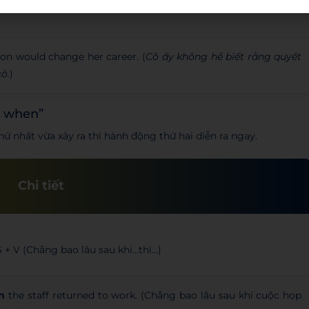
ion would change her career. (
Cô ấy không hề biết rằng quyết
cô.
)
… when”
hứ nhất vừa xảy ra thì hành động thứ hai diễn ra ngay.
Chi tiết
S + V (Chẳng bao lâu sau khi…thì…)
n
the staff returned to work. (Chẳng bao lâu sau khi cuộc họp