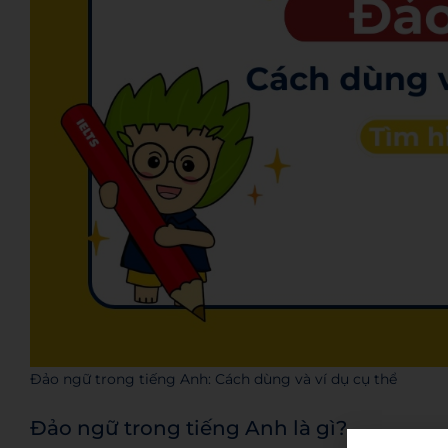
Đảo ngữ trong tiếng Anh: Cách dùng và ví dụ cụ thể
Đảo ngữ trong tiếng Anh là gì?