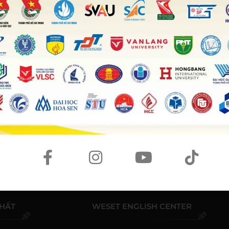
ures were 50% lower than those of Mumbai where the
ay and Sunday respectively. On the lower end, Moscow
s. The sun rose fairly earlier in Moscow, about 5:22 AM
r on when the clock stroke 10.
các bài mẫu hàng tuần từ WESET.
© BẢN QUYỀN THUỘC VỀ
WESET ENGLISH CENTER
NHẤT
WESET ENGLISH CENTER