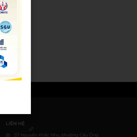
LIÊN HỆ
57 Nguyễn Khắc Nhu, phường Cầu Ông