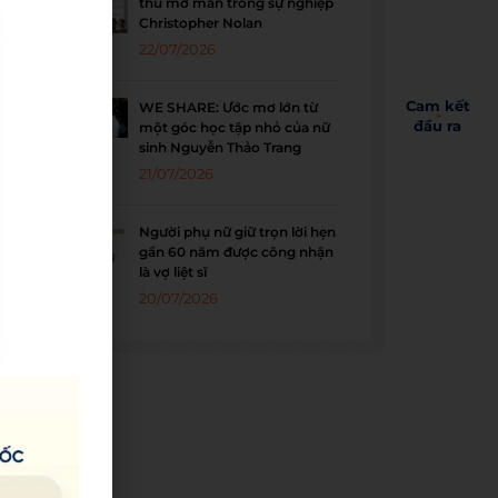
thu mở màn trong sự nghiệp
Christopher Nolan
22/07/2026
Cam kết
WE SHARE: Ước mơ lớn từ
đầu ra
một góc học tập nhỏ của nữ
sinh Nguyễn Thảo Trang
21/07/2026
Người phụ nữ giữ trọn lời hẹn
gần 60 năm được công nhận
là vợ liệt sĩ
20/07/2026