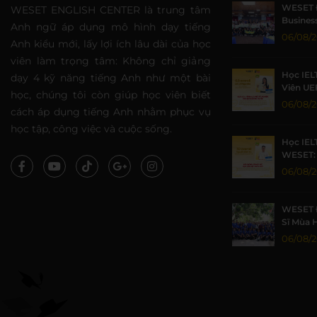
WESET 
WESET ENGLISH CENTER là trung tâm
Business
Anh ngữ áp dụng mô hình dạy tiếng
Sức Sin
06/08/
Anh kiểu mới, lấy lợi ích lâu dài của học
viên làm trọng tâm: Không chỉ giảng
Học IEL
dạy 4 kỹ năng tiếng Anh như một bài
Viên UE
học, chúng tôi còn giúp học viên biết
Nhờ Môi
06/08/
cách áp dụng tiếng Anh nhằm phục vụ
Lượng
học tập, công việc và cuộc sống.
Học IEL
WESET: 
TP.HCM 
06/08/
WESET 
Sĩ Mùa 
Khoa họ
06/08/