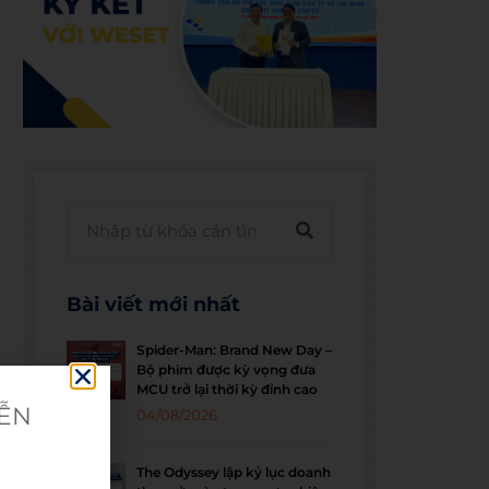
Bài viết mới nhất
Spider-Man: Brand New Day –
Bộ phim được kỳ vọng đưa
MCU trở lại thời kỳ đỉnh cao
IỄN
04/08/2026
The Odyssey lập kỷ lục doanh