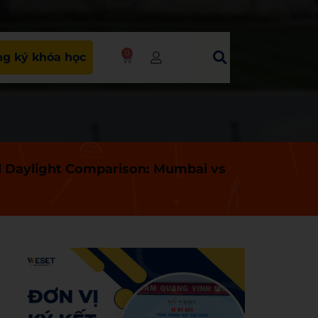
0
g ký khóa học
 Daylight Comparison: Mumbai vs