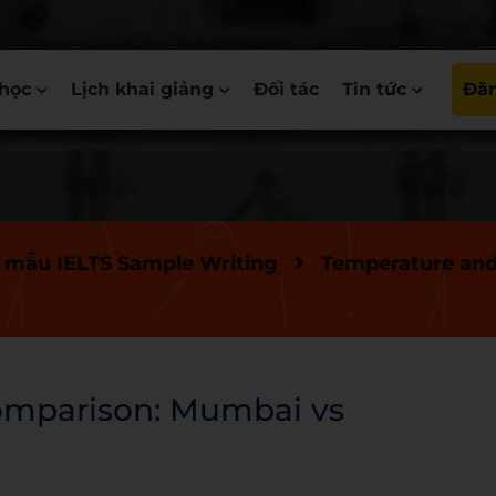
học
Lịch khai giảng
Đối tác
Tin tức
Đăn
 mẫu IELTS Sample Writing
Temperature and
omparison: Mumbai vs