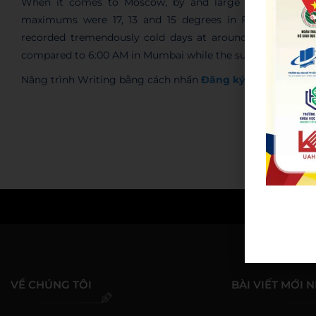
When it comes to Moscow, by and large the temperat
maximums were 17, 13 and 15 degrees in Friday, Saturd
recorded tremendously cold days at around 2 to 8 degree
compared to 6:00 AM in Mumbai while the sun set much late
Nâng trình Writing bằng cách nhấn
Đăng ký
để cập nhật 
Admin
VỀ CHÚNG TÔI
BÀI VIẾT MỚI 