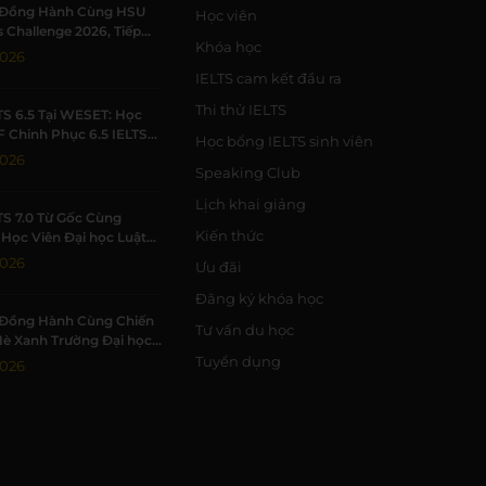
Đồng Hành Cùng HSU
Học viên
 Challenge 2026, Tiếp
Khóa học
h Viên Khởi Nghiệp
2026
IELTS cam kết đầu ra
Thi thử IELTS
TS 6.5 Tại WESET: Học
F Chinh Phục 6.5 IELTS
Học bổng IELTS sinh viên
 Trường Học Tập Chất
2026
Speaking Club
Lịch khai giảng
TS 7.0 Từ Gốc Cùng
Kiến thức
Học Viên Đại học Luật
Đạt 7.0 IELTS
2026
Ưu đãi
Đăng ký khóa học
Đồng Hành Cùng Chiến
Tư vấn du học
Hè Xanh Trường Đại học
c Tự nhiên, ĐHQG-HCM
Tuyển dụng
2026