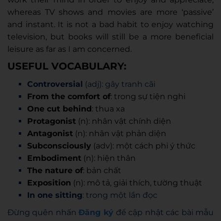
whereas TV shows and movies are more ‘passive’
and instant. It is not a bad habit to enjoy watching
television, but books will still be a more beneficial
leisure as far as I am concerned.
USEFUL VOCABULARY:
Controversial
(adj): gây tranh cãi
From the comfort of
: trong sự tiện nghi
One cut behind
: thua xa
Protagonist
(n): nhân vật chính diện
Antagonist
(n): nhân vật phản diện
Subconsciously
(adv): một cách phi ý thức
Embodiment
(n): hiện thân
The nature of
: bản chất
Exposition
(n): mô tả, giải thích, tường thuật
In one sitting
: trong một lần đọc
Đừng quên nhấn
Đăng ký
để cập nhật các bài mẫu