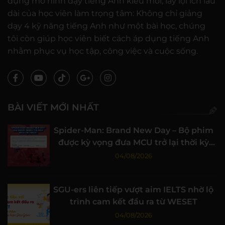
dụng mô hình dạy tiếng Anh kiểu mới, lấy lợi ích lâu
dài của học viên làm trọng tâm: Không chỉ giảng
dạy 4 kỹ năng tiếng Anh như một bài học, chúng
tôi còn giúp học viên biết cách áp dụng tiếng Anh
nhằm phục vụ học tập, công việc và cuộc sống.
BÀI VIẾT MỚI NHẤT
Spider-Man: Brand New Day – Bộ phim
được kỳ vọng đưa MCU trở lại thời kỳ
đỉnh cao
04/08/2026
SGU-ers liên tiếp vượt aim IELTS nhờ lộ
trình cam kết đầu ra từ WESET
04/08/2026