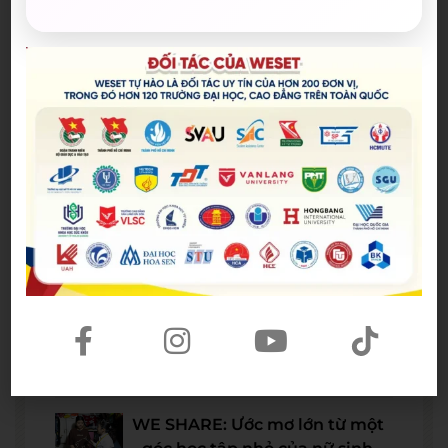
Bài viết mới nhất
Spider-Man: Brand New Day – Bộ
phim được kỳ vọng đưa MCU trở
lại thời kỳ đỉnh cao
04/08/2026
The Odyssey lập kỷ lục doanh
thu mở màn trong sự nghiệp
Christopher Nolan
22/07/2026
WE SHARE: Ước mơ lớn từ một