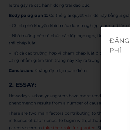
lệ trẻ gây ra các hành động trái đạo đức.
Body paragraph 2:
Có thể giải quyết vấn đề này bằng 3 giả
– Chính phủ khuyến khích các doanh nghiệp giảm giờ làm đ
– Nhà trường nên tổ chức các lớp học ngoại khoá, các buổi
ĐĂNG 
trái pháp luật.
PHÍ
– Tất cả các trường hợp vi phạm pháp luật ở tuổi vị thành n
đáng nhằm giảm tình trạng này xảy ra trong tương lai.
Conclusion:
Khẳng định lại quan điểm.
2. ESSAY:
Nowadays, urban youngsters have more tendency to become c
phenomenon results from a number of causes to which sever
There are two main factors contributing to this issue, whic
influence of bad friends. To begin with, although parents pl
parents seem to
take their role for granted
. Since most cit