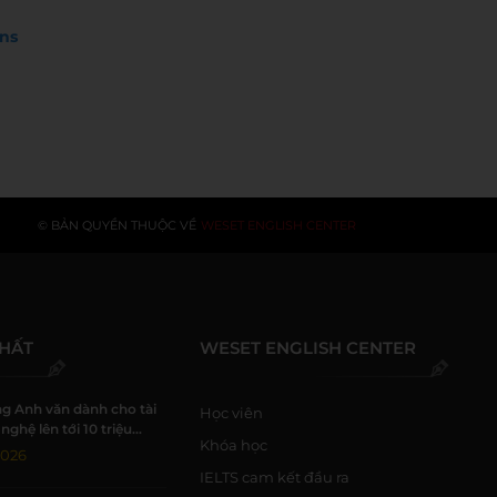
ns
© BẢN QUYỀN THUỘC VỀ
WESET ENGLISH CENTER
NHẤT
WESET ENGLISH CENTER
g Anh văn dành cho tài
Học viên
nghệ lên tới 10 triệu
Khóa học
i WESET
2026
IELTS cam kết đầu ra