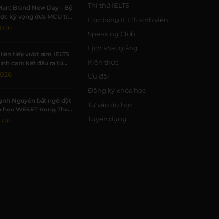
Thi thử IELTS
Man: Brand New Day – Bộ
ợc kỳ vọng đưa MCU trở
Học bổng IELTS sinh viên
 kỳ đỉnh cao
2026
Speaking Club
Lịch khai giảng
liên tiếp vượt aim IELTS
Kiến thức
rình cam kết đầu ra từ
2026
Ưu đãi
Đăng ký khóa học
ạnh Nguyên bất ngờ đột
Tư vấn du học
p học WESET trong The
estie tập 3
Tuyển dụng
026