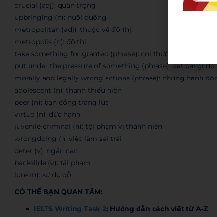
crucial (adj): quan trọng
upbringing (n): nuôi dưỡng
metropolitan (adj): thuộc về đô thị
metropolis (n): đô thị
take something for granted (phrase): coi thường cái gì đó
put under the pressure of something (phrase): đặt cái gì đó 
morally and legally wrong actions (phrase): những hành độn
adolescent (n): thanh thiếu niên
peer (n): bạn đồng trang lứa
virtue (n): đức hạnh
juvenile criminal (n): tội phạm vị thành niên
wrongdoing (n: việc làm sai trái
deter (v): ngăn cản
backslide (v): tái phạm
lure (n): sự dụ dỗ
CÓ THỂ BẠN QUAN TÂM:
IELTS Writing Task 2
: Hướng dẫn cách viết từ A-Z