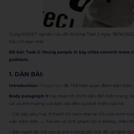
Cùng WESET nghiên cứu đề Writing Task 2 ngày 18/06/2022 –
hữu ích bạn nhé!
Đề bài:
Task 2: Young people in big cities commit more cr
problem.
1. DÀN BÀI:
Introduction:
Paraphrase
đề. Thể hiện quan điểm bản thân.
Body paragraph 1:
Hai nhân tố chính dẫn đến hiện trạng n
cái và ảnh hưởng của bạn xấu đến sự phát triển của trẻ.
– Các bậc phụ huy ở thành thị xem nhẹ vai trò của mình tro
việc kiếm tiền. → Trẻ em vô tình phạm tội vì không nhận t
– Bên cạnh đó, trẻ còn bị ảnh hưởng bởi thái độ và hành độ