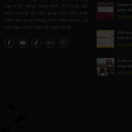
Spider-
dạy 4 kỹ năng tiếng Anh như một bài
phim đư
học, chúng tôi còn giúp học viên biết
lại thời
04/08/
cách áp dụng tiếng Anh nhằm phục vụ
học tập, công việc và cuộc sống.
SGU-ers 
nhờ lộ t
WESET
04/08/
Á hậu H
nhập lớ
WESET B
03/08/2