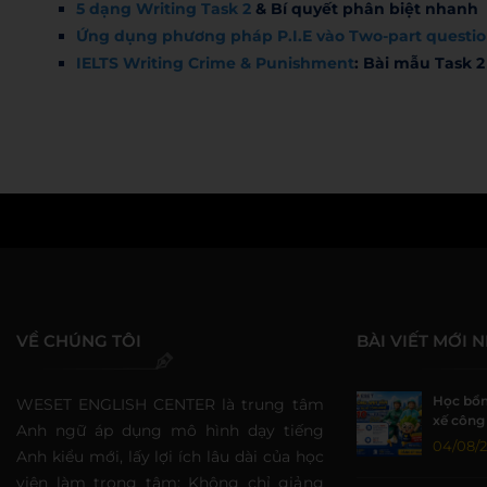
5 dạng Writing Task 2
& Bí quyết phân biệt nhanh
Ứng dụng phương pháp P.I.E vào Two-part questio
IELTS Writing Crime & Punishment
: Bài mẫu Task 2
Hoang Anh
VỀ CHÚNG TÔI
BÀI VIẾT MỚI 
Học bổn
WESET ENGLISH CENTER là trung tâm
xế công 
Anh ngữ áp dụng mô hình dạy tiếng
đồng tạ
04/08/
Anh kiểu mới, lấy lợi ích lâu dài của học
viên làm trọng tâm: Không chỉ giảng