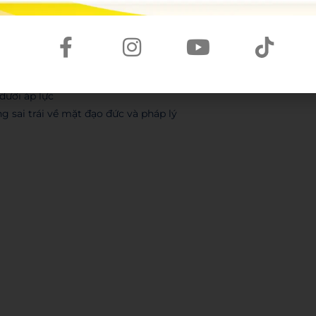
dưới áp lực
g sai trái về mặt đạo đức và pháp lý