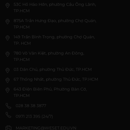
53C Hồ Hảo Hớn, phường Cầu Ông Lãnh,
TP.HCM
875A Trần Hưng Đạo, phường Chợ Quán,
TP.HCM
149 Trần Bình Trọng, phường Chợ Quán,
TP. HCM
780 Võ Văn Kiệt, phường An Đông,
TP.HCM
03 Dân Chủ, phường Thủ Đức, TP.HCM
67 Thống Nhất, phường Thủ Đức, TP.HCM
643 Điện Biên Phủ, Phường Bàn Cờ,
TP.HCM
028 38 38 3877
0971 213 395 (24/7)
MARKETING@WESET.EDU.VN