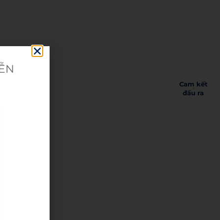
IỄN
Cam kết
đầu ra