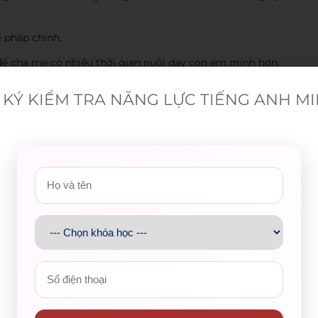
i pháp chính.
ể cha mẹ có nhiều thời gian nuôi dạy con em mình hơn.
 hội thảo để giúp trẻ nâng cao nhận thức về các hành động
KÝ KIỂM TRA NĂNG LỰC TIẾNG ANH M
iên cần được xem xét kĩ càng để đưa ra hình phạt thích
riminals than those living in rural areas. This
al measures will be proposed in this essay.
h include the lack of proper guidance from parents and the
ay a
crucial
part in children’s
upbringing
,
metropolitan
y parents are being
put under the pressure
of earning