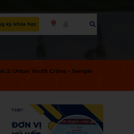
0
g ký khóa học
sk 2: Urban Youth Crime – Sample