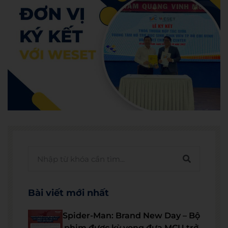
Bài viết mới nhất
Spider-Man: Brand New Day – Bộ
phim được kỳ vọng đưa MCU trở