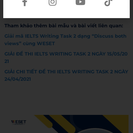
s://bit.ly/IELTSINTENSIVE
Tham khảo thêm bài mẫu và bài viết liên quan:
Giải mã IELTS Writing Task 2 dạng “Discuss both
views” cùng WESET
GIẢI ĐỀ THI IELTS WRITING TASK 2 NGÀY 15/05/20
21
GIẢI CHI TIẾT ĐỀ THI IELTS WRITING TASK 2 NGÀY
24/04/2021
Admin