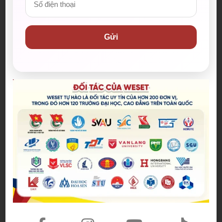
–
Carbon footprint
: vết carbon là là tổng lượng phát
thải khí nhà kính đến từ quá trình sản xuất, sử dụng
và cuối vòng đời của một sản phẩm hoặc dịch vụ.
Gửi
Những loại khí nhà kính có ảnh hưởng tới sức khỏe
con người và giữ nhiệt trong khí quyển, gây ra hiện
tượng nóng lên toàn cầu.
–
(collocation)
Reduce a strain on something
: giảm
bớt gánh nặng
–
(collocation)
Minimize the negative influence of
something
: giảm bớt sự ảnh hưởng tiêu cực của cái
gì đó
Để nắm rõ về các kỹ thuật và phương pháp giải
quyết nhanh gọn các dạng đề Writing khó nhằn,
các bạn có thể tham khảo khoá luyện chuyên sâu
Speaking & Writing của WESET tại đây
>>
http