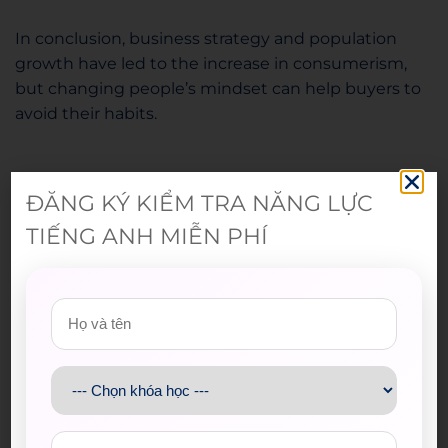
In conclusion, business strategy and population
growth have led to the increase in consumerism,
but changing people’s mindset can help buyers to
avoid their habits.
(305 words)
ĐĂNG KÝ KIỂM TRA NĂNG LỰC
2.2. Từ vựng
TIẾNG ANH MIỄN PHÍ
–
Long-lived/ durable products
: sản phẩm có thể
được sử dụng lâu dài
–
Tempt
(v): cám dỗ, mời gọi ai làm gì đó, đặc biệt
làm những điều sai hoặc không cần thiết
E.g.: The offer of free credit tempted her into buying
a new car.