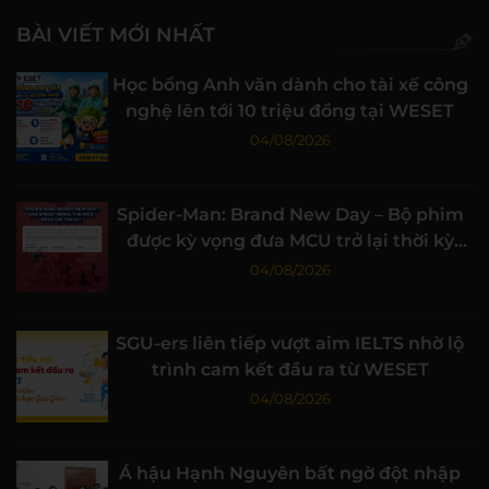
BÀI VIẾT MỚI NHẤT
Học bổng Anh văn dành cho tài xế công
nghệ lên tới 10 triệu đồng tại WESET
04/08/2026
Spider-Man: Brand New Day – Bộ phim
được kỳ vọng đưa MCU trở lại thời kỳ
đỉnh cao
04/08/2026
SGU-ers liên tiếp vượt aim IELTS nhờ lộ
trình cam kết đầu ra từ WESET
04/08/2026
Á hậu Hạnh Nguyên bất ngờ đột nhập