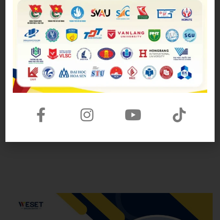
paramount = quintessential (adj): tối quan
trọng, quan trọng hàng đầu
foster (v): nuôi dưỡng
hands-on experience: trải nghiệm thực tiễn
down-to-earth = practical (adj): thực tiễn
concur (v): đồng tình
acrophobia (n): chứng sợ độ cao
vivid (adj): sống động
arduous (adj): gian nan, cần tính kỉ luật cao để
hoàn thành
praise (v): đánh giá cao, tôn thờ
WESET